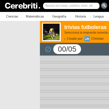
|
|
|
|
|
Ciencias
Matemáticas
Geografía
Historia
Lengua
trivias futboleras
Selecciona la respuesta correcta 
Creado por:
Christian
00/05
3)