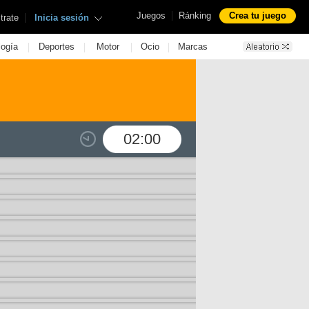
|
Juegos
Ránking
Crea tu juego
|
trate
Inicia sesión
|
|
|
|
logía
Deportes
Motor
Ocio
Marcas
02:00