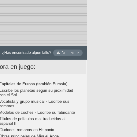
¿Has encontrado algún fallo?
ora en juego:
Capitales de Europa (también Eurasia)
Escribe los planetas según su proximidad
con el Sol
Vocalista y grupo musical - Escribe sus
nombres
Modelos de coches - Escribe su fabricante
Títulos de películas mal traducidas al
español II
Ciudades romanas en Hispania
Obras principales de Miguel Ángel