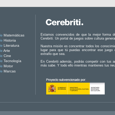
Estamos convencidos de que la mejor forma d
de
Matemáticas
Cerebriti. Un portal de juegos sobre cultura genera
de
Historia
de
Literatura
Nuestra misión es concentrar todos los conocimi
lugar para que tú puedas encontrar ese juego 
de
Arte
extraño que sea.
de
Cine
de
Tecnología
En Cerebriti además, podrás competir con tus a
más sabe. Y todo ello mientras mantienes tus ne
de
Motor
de
Marcas