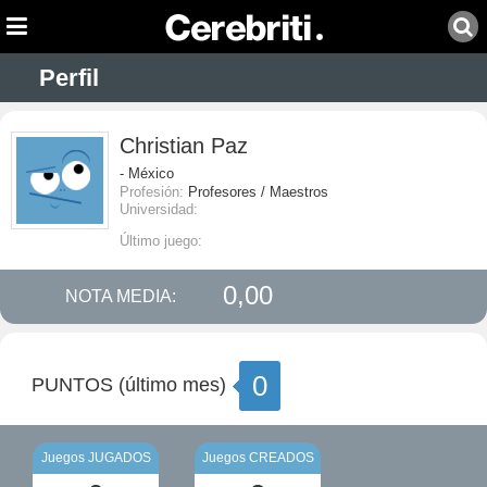
Perfil
Christian Paz
- México
Profesión:
Profesores / Maestros
Universidad:
Último juego:
0,00
NOTA MEDIA:
0
PUNTOS (último mes)
Juegos JUGADOS
Juegos CREADOS