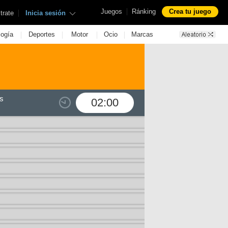
|
Juegos
Ránking
Crea tu juego
|
trate
Inicia sesión
|
|
|
|
logía
Deportes
Motor
Ocio
Marcas
s
02:00