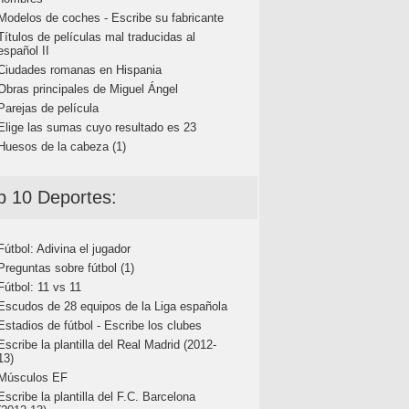
Modelos de coches - Escribe su fabricante
Títulos de películas mal traducidas al
español II
Ciudades romanas en Hispania
Obras principales de Miguel Ángel
Parejas de película
Elige las sumas cuyo resultado es 23
Huesos de la cabeza (1)
p 10 Deportes:
Fútbol: Adivina el jugador
Preguntas sobre fútbol (1)
Fútbol: 11 vs 11
Escudos de 28 equipos de la Liga española
Estadios de fútbol - Escribe los clubes
Escribe la plantilla del Real Madrid (2012-
13)
Músculos EF
Escribe la plantilla del F.C. Barcelona