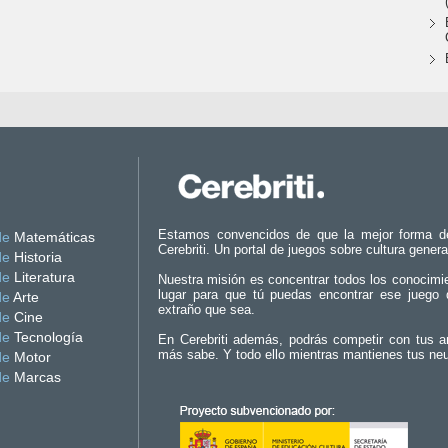
Estamos convencidos de que la mejor forma d
de
Matemáticas
Cerebriti. Un portal de juegos sobre cultura genera
de
Historia
de
Literatura
Nuestra misión es concentrar todos los conocimi
lugar para que tú puedas encontrar ese juego 
de
Arte
extraño que sea.
de
Cine
de
Tecnología
En Cerebriti además, podrás competir con tus a
más sabe. Y todo ello mientras mantienes tus ne
de
Motor
de
Marcas