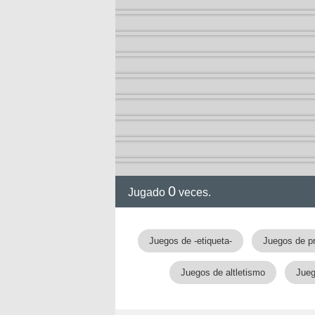
2-13)
ia de
0
Jugado
veces.
a
Juegos de -etiqueta-
Juegos de p
Juegos de altletismo
Jueg
ga