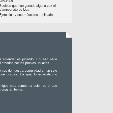
(2012-13)
Equipos que han ganado alguna vez el
Campeonato de Liga
Ejercicios y sus músculos implicados
e aprender es jugando. Por eso nace
l creados por los propios usuarios.
entos de nuestra comunidad en un solo
que buscas. Da igual lo específico o
migos para demostrar quién es el que
uronas en forma.