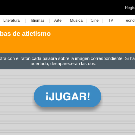
Regís
|
|
|
|
|
|
Literatura
Idiomas
Arte
Música
Cine
TV
Tecno
ebas de atletismo
stra con el ratón cada palabra sobre la imagen correspondiente. Si ha
acertado, desaparecerán las dos.