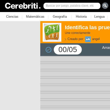
|
|
|
|
|
Ciencias
Matemáticas
Geografía
Historia
Lengua
Identifica las pru
Une correctamente
Creado por:
angel
00/05
Arra
3)