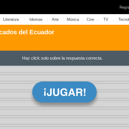
Regís
|
|
|
|
|
|
Literatura
Idiomas
Arte
Música
Cine
TV
Tecno
acados del Ecuador
Haz click solo sobre la respuesta correcta.