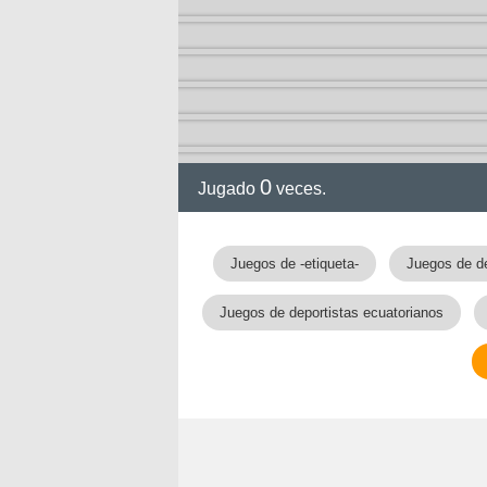
2-13)
ia de
0
Jugado
veces.
a
Juegos de -etiqueta-
Juegos de de
Juegos de deportistas ecuatorianos
ga