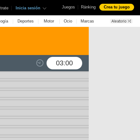
|
Juegos
Ránking
Crea tu juego
|
trate
Inicia sesión
|
|
|
|
logía
Deportes
Motor
Ocio
Marcas
03:00