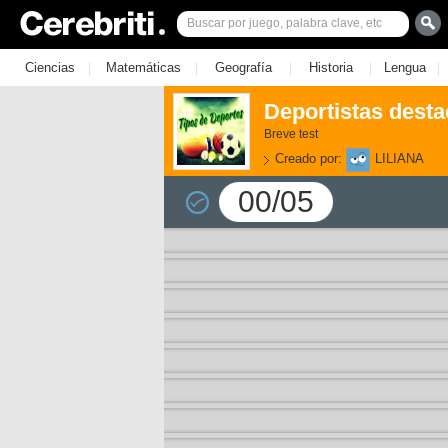
|
|
|
|
|
Ciencias
Matemáticas
Geografía
Historia
Lengua
Deportistas dest
Breve test
Creado por:
LILIANA
00/05
3)