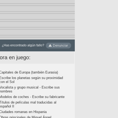
¿Has encontrado algún fallo?
ora en juego:
Capitales de Europa (también Eurasia)
Escribe los planetas según su proximidad
con el Sol
Vocalista y grupo musical - Escribe sus
nombres
Modelos de coches - Escribe su fabricante
Títulos de películas mal traducidas al
español II
Ciudades romanas en Hispania
Obras principales de Miguel Ángel