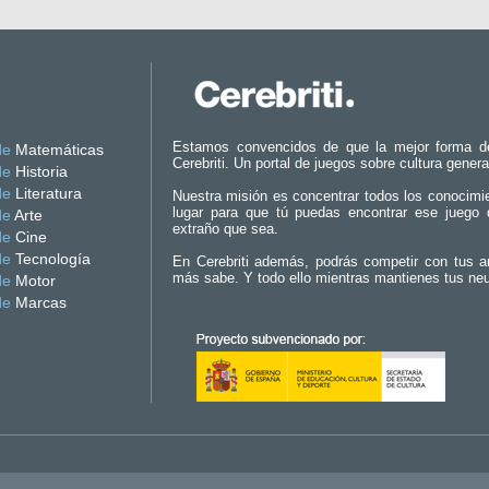
Estamos convencidos de que la mejor forma d
de
Matemáticas
Cerebriti. Un portal de juegos sobre cultura genera
de
Historia
de
Literatura
Nuestra misión es concentrar todos los conocimi
lugar para que tú puedas encontrar ese juego 
de
Arte
extraño que sea.
de
Cine
de
Tecnología
En Cerebriti además, podrás competir con tus a
más sabe. Y todo ello mientras mantienes tus ne
de
Motor
de
Marcas