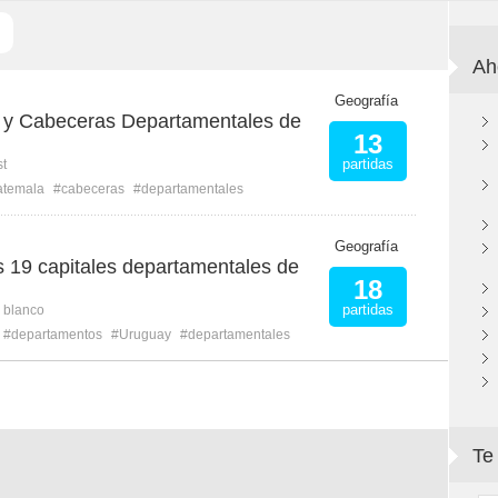
Ah
Geografía
 y Cabeceras Departamentales de
13
partidas
st
temala
#cabeceras
#departamentales
Geografía
s 19 capitales departamentales de
18
partidas
n blanco
#departamentos
#Uruguay
#departamentales
Te