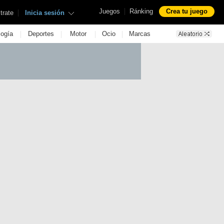
|
Juegos
Ránking
Crea tu juego
|
trate
Inicia sesión
|
|
|
|
logía
Deportes
Motor
Ocio
Marcas