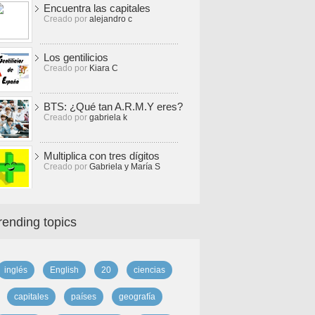
Encuentra las capitales
Creado por
alejandro c
Los gentilicios
Creado por
Kiara C
BTS: ¿Qué tan A.R.M.Y eres?
Creado por
gabriela k
Multiplica con tres dígitos
Creado por
Gabriela y María S
rending topics
inglés
English
20
ciencias
capitales
países
geografía