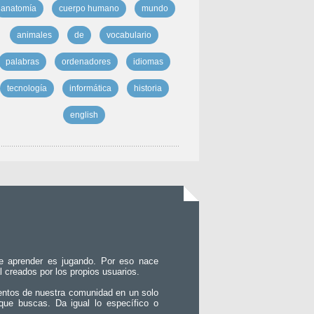
anatomía
cuerpo humano
mundo
animales
de
vocabulario
palabras
ordenadores
idiomas
tecnología
informática
historia
english
e aprender es jugando. Por eso nace
l creados por los propios usuarios.
entos de nuestra comunidad en un solo
que buscas. Da igual lo específico o