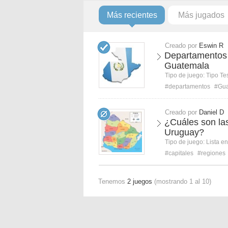
Más recientes
Más jugados
Creado por
Eswin R
Departamentos
Guatemala
Tipo de juego:
Tipo Te
#departamentos
#Gua
Creado por
Daniel D
¿Cuáles son la
Uruguay?
Tipo de juego:
Lista e
#capitales
#regiones
Tenemos
2 juegos
(mostrando 1 al 10)