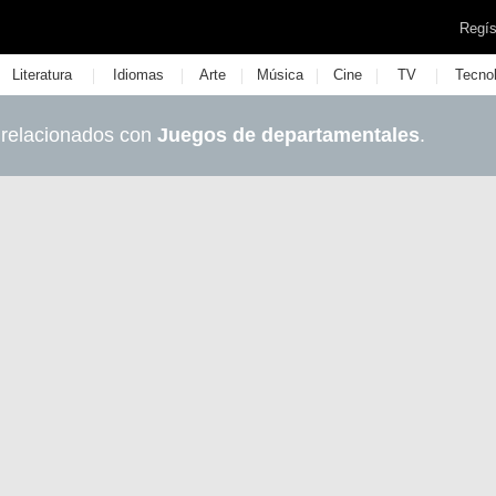
Regís
|
|
|
|
|
|
Literatura
Idiomas
Arte
Música
Cine
TV
Tecno
 relacionados con
Juegos de departamentales
.