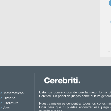
Estamos convencidos de que la mejor forma d
de
Matemáticas
Cerebriti. Un portal de juegos sobre cultura genera
de
Historia
de
Literatura
Nuestra misión es concentrar todos los conocimi
lugar para que tú puedas encontrar ese juego 
de
Arte
extraño que sea.