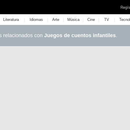
Regís
|
|
|
|
|
|
Literatura
Idiomas
Arte
Música
Cine
TV
Tecno
s relacionados con
Juegos de cuentos infantiles
.