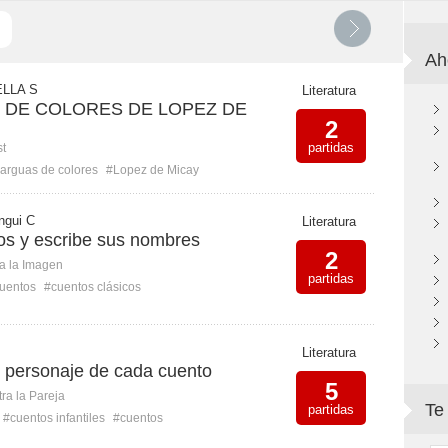
Ah
LLA S
Literatura
 DE COLORES DE LOPEZ DE
2
partidas
st
arguas de colores
#Lopez de Micay
ngui C
Literatura
tos y escribe sus nombres
2
ca la Imagen
partidas
uentos
#cuentos clásicos
Literatura
 personaje de cada cuento
5
ra la Pareja
Te
partidas
#cuentos infantiles
#cuentos