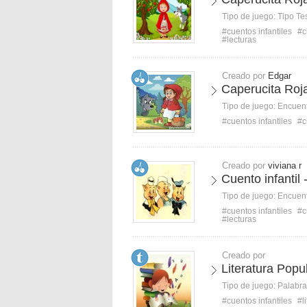
Tipo de juego:
Tipo Te
#cuentos infantiles
#c
#lecturas
Creado por
Edgar
Caperucita Roja
Tipo de juego:
Encuent
#cuentos infantiles
#c
Creado por
viviana r
Cuento infantil 
Tipo de juego:
Encuent
#cuentos infantiles
#c
#lecturas
Creado por
Literatura Popu
Tipo de juego:
Palabra
#cuentos infantiles
#l