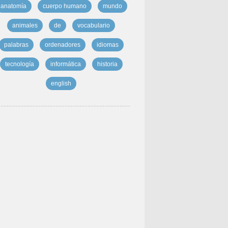
anatomía
cuerpo humano
mundo
animales
de
vocabulario
palabras
ordenadores
idiomas
tecnología
informática
historia
english