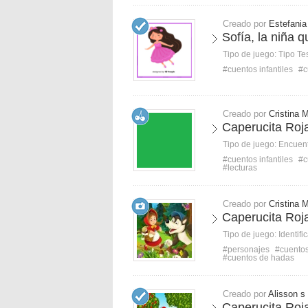
Creado por
Estefania
Sofía, la niña 
Tipo de juego:
Tipo Te
#cuentos infantiles
#c
Creado por
Cristina 
Caperucita Roja
Tipo de juego:
Encuent
#cuentos infantiles
#c
#lecturas
Creado por
Cristina 
Caperucita Roja
Tipo de juego:
Identifi
#personajes
#cuentos
#cuentos de hadas
Creado por
Alisson s
Caperucita Roja