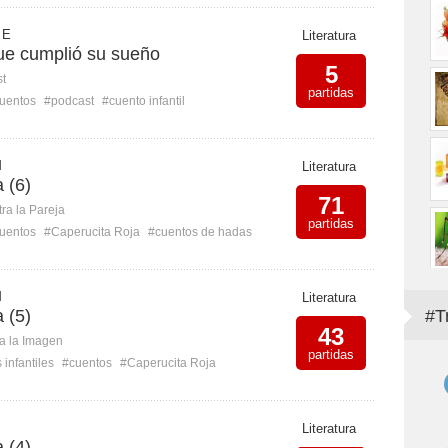
 E
Literatura
que cumplió su sueño
5
st
partidas
uentos
#podcast
#cuento infantil
M
Literatura
 (6)
71
ra la Pareja
partidas
uentos
#Caperucita Roja
#cuentos de hadas
M
Literatura
 (5)
#T
43
ca la Imagen
partidas
 infantiles
#cuentos
#Caperucita Roja
Literatura
 (4)