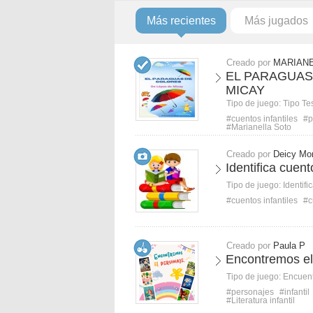
Más recientes
Más jugados
Creado por
MARIANE
EL PARAGUAS
MICAY
Tipo de juego:
Tipo Te
#cuentos infantiles
#p
#Marianella Soto
Creado por
Deicy Mo
Identifica cuen
Tipo de juego:
Identifi
#cuentos infantiles
#c
Creado por
Paula P
Encontremos el
Tipo de juego:
Encuent
#personajes
#infantil
#Literatura infantil