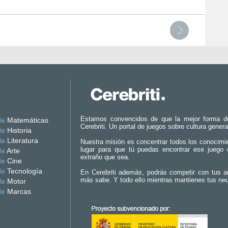
Estamos convencidos de que la mejor forma d
de
Matemáticas
Cerebriti. Un portal de juegos sobre cultura genera
de
Historia
de
Literatura
Nuestra misión es concentrar todos los conocimi
lugar para que tú puedas encontrar ese juego 
de
Arte
extraño que sea.
de
Cine
de
Tecnología
En Cerebriti además, podrás competir con tus a
más sabe. Y todo ello mientras mantienes tus ne
de
Motor
de
Marcas