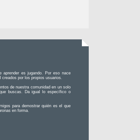
e aprender es jugando. Por eso nace
l creados por los propios usuarios.
entos de nuestra comunidad en un solo
que buscas. Da igual lo específico o
migos para demostrar quién es el que
uronas en forma.