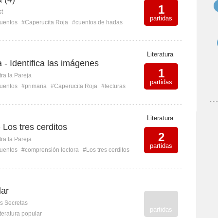
1
st
partidas
uentos
#Caperucita Roja
#cuentos de hadas
Literatura
 - Identifica las imágenes
1
ra la Pareja
partidas
uentos
#primaria
#Caperucita Roja
#lecturas
Literatura
- Los tres cerditos
2
ra la Pareja
partidas
uentos
#comprensión lectora
#Los tres cerditos
lar
s Secretas
partidas
iteratura popular