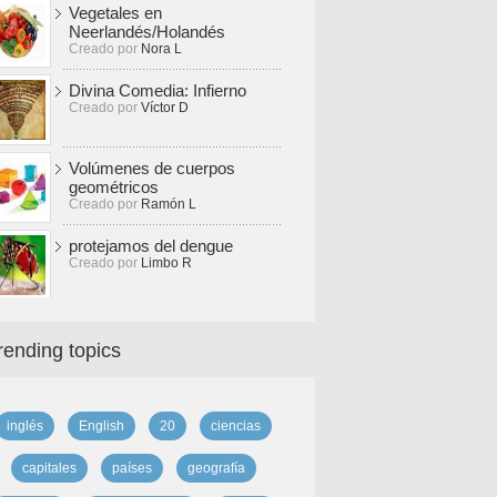
Vegetales en
Neerlandés/Holandés
Creado por
Nora L
Divina Comedia: Infierno
Creado por
Víctor D
Volúmenes de cuerpos
geométricos
Creado por
Ramón L
protejamos del dengue
Creado por
Limbo R
rending topics
inglés
English
20
ciencias
capitales
países
geografía