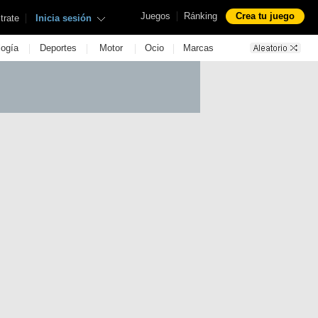
|
Juegos
Ránking
Crea tu juego
|
trate
Inicia sesión
|
|
|
|
logía
Deportes
Motor
Ocio
Marcas