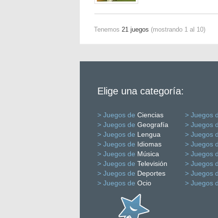
Tenemos
21 juegos
(mostrando 1 al 10)
Elige una categoría:
> Juegos de
Ciencias
> Juegos 
> Juegos de
Geografía
> Juegos 
> Juegos de
Lengua
> Juegos 
> Juegos de
Idiomas
> Juegos 
> Juegos de
Música
> Juegos 
> Juegos de
Televisión
> Juegos 
> Juegos de
Deportes
> Juegos 
> Juegos de
Ocio
> Juegos 