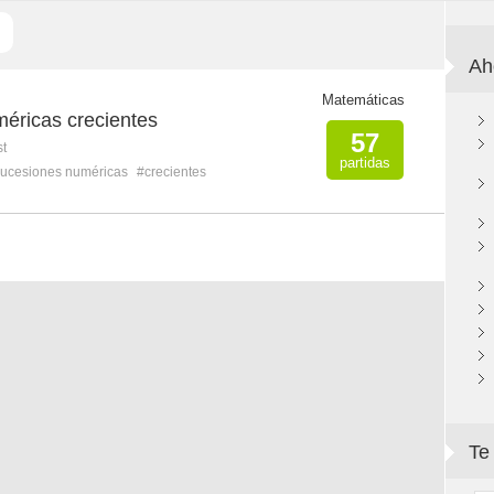
Ah
Matemáticas
éricas crecientes
57
st
partidas
ucesiones numéricas
#crecientes
Te