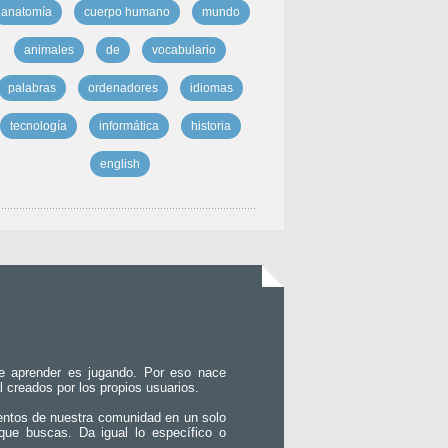
anatomía
cuerpo humano
mundo
animales
de
vocabulario
palabras
ordenadores
idiomas
tecnología
informática
historia
english
e aprender es jugando. Por eso nace
l creados por los propios usuarios.
entos de nuestra comunidad en un solo
que buscas. Da igual lo específico o