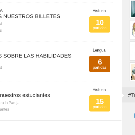
 A
Historia
 NUESTROS BILLETES
10
st
partidas
es
Lengua
SOBRE LAS HABILIDADES
6
partidas
st
Historia
uestros estudiantes
#T
15
ra la Pareja
partidas
iantes