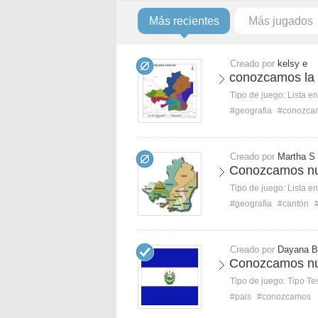
Más recientes
Más jugados
Creado por
kelsy e
conozcamos la 
Tipo de juego:
Lista e
#geografia
#conozca
Creado por
Martha S
Conozcamos nu
Tipo de juego:
Lista e
#geografía
#cantón
Creado por
Dayana B
Conozcamos nu
Tipo de juego:
Tipo Te
#pais
#conozcamos