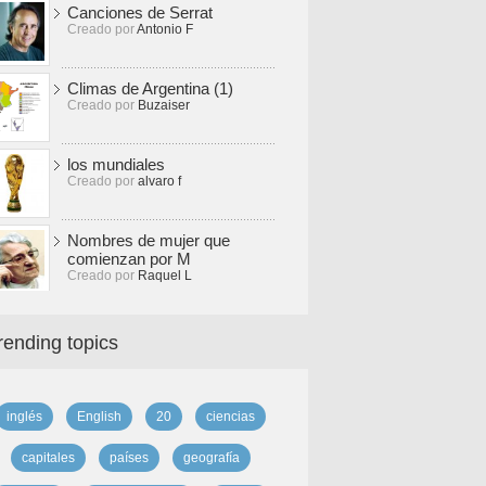
Canciones de Serrat
Creado por
Antonio F
Climas de Argentina (1)
Creado por
Buzaiser
los mundiales
Creado por
alvaro f
Nombres de mujer que
comienzan por M
Creado por
Raquel L
rending topics
inglés
English
20
ciencias
capitales
países
geografía