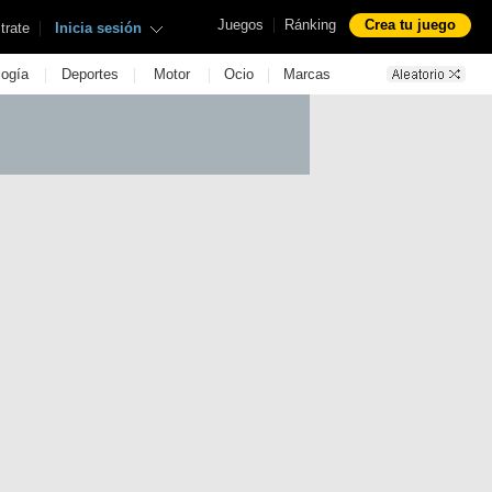
|
Juegos
Ránking
Crea tu juego
|
trate
Inicia sesión
|
|
|
|
logía
Deportes
Motor
Ocio
Marcas