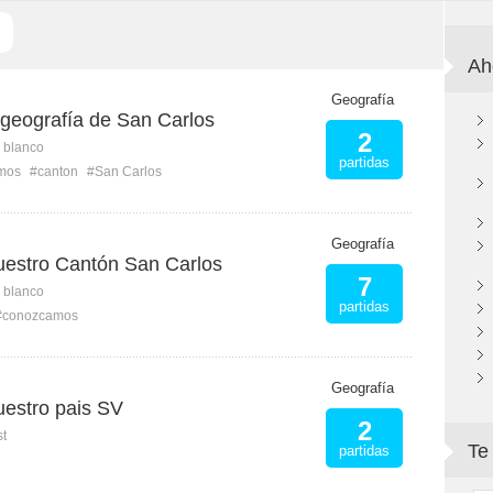
Ah
Geografía
geografía de San Carlos
2
n blanco
partidas
mos
#canton
#San Carlos
Geografía
estro Cantón San Carlos
7
n blanco
partidas
#conozcamos
Geografía
estro pais SV
2
st
Te
partidas