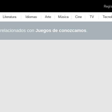
Regís
|
|
|
|
|
|
Literatura
Idiomas
Arte
Música
Cine
TV
Tecno
 relacionados con
Juegos de conozcamos
.