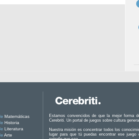
Estamos convencidos de que la mejor forma d
de
Matemáticas
Cerebriti. Un portal de juegos sobre cultura genera
de
Historia
de
Literatura
Nuestra misión es concentrar todos los conocimi
lugar para que tú puedas encontrar ese juego 
de
Arte
extraño que sea.