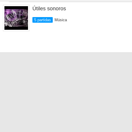
Útiles sonoros
5 partidas
Música