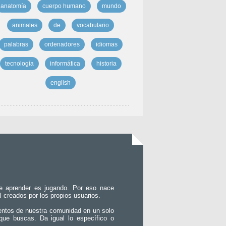
anatomía
cuerpo humano
mundo
animales
de
vocabulario
palabras
ordenadores
idiomas
tecnología
informática
historia
english
e aprender es jugando. Por eso nace
l creados por los propios usuarios.
entos de nuestra comunidad en un solo
que buscas. Da igual lo específico o