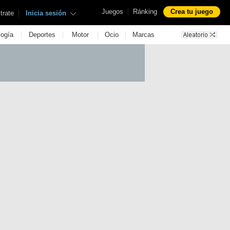
|
Juegos
Ránking
Crea tu juego
|
trate
Inicia sesión
|
|
|
|
logía
Deportes
Motor
Ocio
Marcas