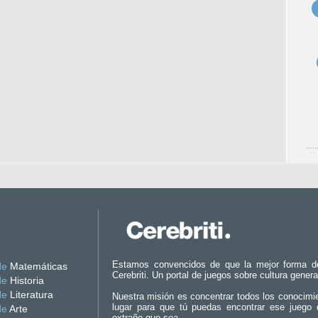
Estamos convencidos de que la mejor forma d
de
Matemáticas
Cerebriti. Un portal de juegos sobre cultura genera
de
Historia
de
Literatura
Nuestra misión es concentrar todos los conocimi
lugar para que tú puedas encontrar ese juego 
de
Arte
extraño que sea.