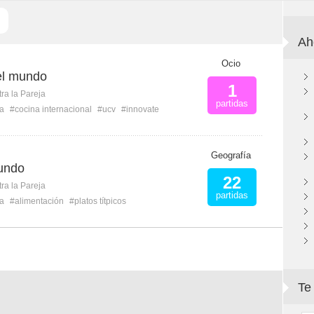
Ah
Ocio
el mundo
1
ra la Pareja
partidas
a
#cocina internacional
#ucv
#innovate
Geografía
undo
22
ra la Pareja
partidas
a
#alimentación
#platos títpicos
Te