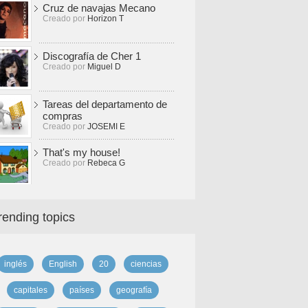
Cruz de navajas Mecano
Creado por
Horizon T
Discografía de Cher 1
Creado por
Miguel D
Tareas del departamento de
compras
Creado por
JOSEMI E
That's my house!
Creado por
Rebeca G
rending topics
inglés
English
20
ciencias
capitales
países
geografía