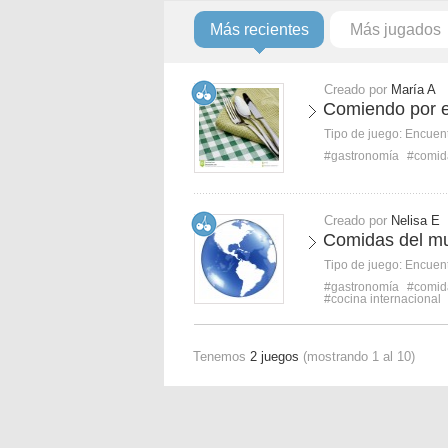
Más recientes
Más jugados
Creado por
María A
Comiendo por 
Tipo de juego:
Encuent
#gastronomía
#comid
Creado por
Nelisa E
Comidas del m
Tipo de juego:
Encuent
#gastronomía
#comid
#cocina internacional
Tenemos
2 juegos
(mostrando 1 al 10)