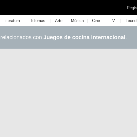
Regís
|
|
|
|
|
|
Literatura
Idiomas
Arte
Música
Cine
TV
Tecno
 relacionados con
Juegos de cocina internacional
.