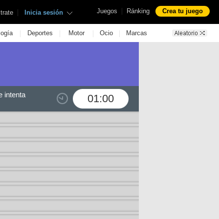
|
Juegos
Ránking
Crea tu juego
|
trate
Inicia sesión
|
|
|
|
logía
Deportes
Motor
Ocio
Marcas
 intenta
01:00