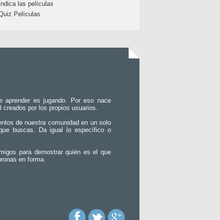
Indica las películas
Quiz Películas
e aprender es jugando. Por eso nace
l creados por los propios usuarios.
entos de nuestra comunidad en un solo
que buscas. Da igual lo específico o
migos para demostrar quién es el que
uronas en forma.