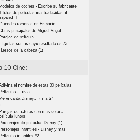
Modelos de coches - Escribe su fabricante
Títulos de películas mal traducidas al
español II
Ciudades romanas en Hispania
Obras principales de Miguel Ángel
Parejas de película
Elige las sumas cuyo resultado es 23
Huesos de la cabeza (1)
p 10 Cine:
Adivina el nombre de estas 30 películas
Películas - Trivia
Me encanta Disney... ¿Y a ti?
It
Parejas de actores con más de una
película juntos
Personajes de películas Disney (1)
Personajes infantiles - Disney y más
Películas infantiles #2