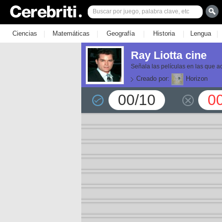
|
|
|
|
|
Ciencias
Matemáticas
Geografía
Historia
Lengua
Ray Liotta cine
Señala las películas en las que a
Creado por:
Horizon
00/10
0
or