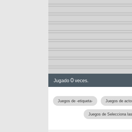
ol I
ol II
0
Jugado
veces.
Juegos de -etiqueta-
Juegos de acto
rvel
Juegos de Selecciona la