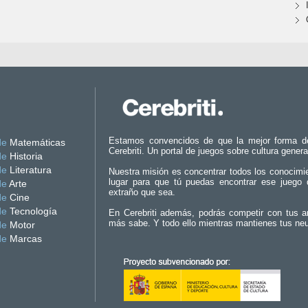
Estamos convencidos de que la mejor forma d
de
Matemáticas
Cerebriti. Un portal de juegos sobre cultura genera
de
Historia
de
Literatura
Nuestra misión es concentrar todos los conocimi
lugar para que tú puedas encontrar ese juego 
de
Arte
extraño que sea.
de
Cine
de
Tecnología
En Cerebriti además, podrás competir con tus a
más sabe. Y todo ello mientras mantienes tus ne
de
Motor
de
Marcas