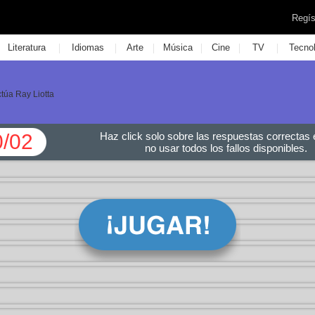
Regís
|
|
|
|
|
|
Literatura
Idiomas
Arte
Música
Cine
TV
Tecno
ctúa Ray Liotta
0/02
Haz click solo sobre las respuestas correctas e
no usar todos los fallos disponibles.