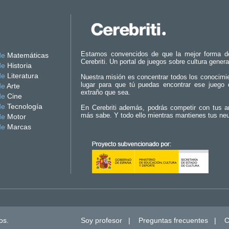
Estamos convencidos de que la mejor forma d
de
Matemáticas
Cerebriti. Un portal de juegos sobre cultura genera
de
Historia
de
Literatura
Nuestra misión es concentrar todos los conocimi
lugar para que tú puedas encontrar ese juego 
de
Arte
extraño que sea.
de
Cine
de
Tecnología
En Cerebriti además, podrás competir con tus a
más sabe. Y todo ello mientras mantienes tus ne
de
Motor
de
Marcas
os.
Soy profesor
|
Preguntas frecuentes
|
C