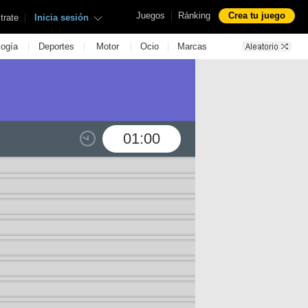
|
Juegos
Ránking
Crea tu juego
|
trate
Inicia sesión
|
|
|
|
logía
Deportes
Motor
Ocio
Marcas
01:00