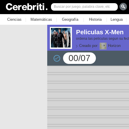
|
|
|
|
|
Ciencias
Matemáticas
Geografía
Historia
Lengua
Peliculas X-Men
ordena las peliculas segun su fe
Creado por:
Horizon
00/07
or