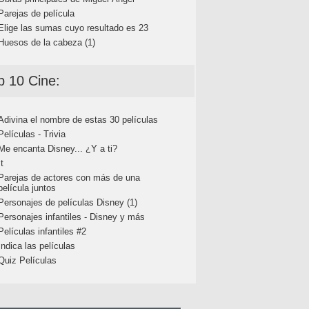
Parejas de película
Elige las sumas cuyo resultado es 23
Huesos de la cabeza (1)
p 10 Cine:
Adivina el nombre de estas 30 películas
Películas - Trivia
Me encanta Disney... ¿Y a ti?
It
Parejas de actores con más de una
película juntos
Personajes de películas Disney (1)
Personajes infantiles - Disney y más
Películas infantiles #2
Indica las películas
Quiz Películas