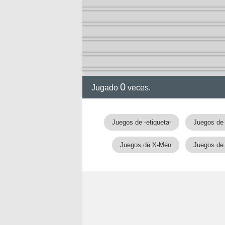
ol I
ol II
0
Jugado
veces.
Juegos de -etiqueta-
Juegos de
Juegos de X-Men
Juegos de
rvel