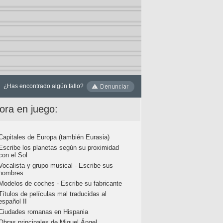
¿Has encontrado algún fallo?
ora en juego:
Capitales de Europa (también Eurasia)
Escribe los planetas según su proximidad
con el Sol
Vocalista y grupo musical - Escribe sus
nombres
Modelos de coches - Escribe su fabricante
Títulos de películas mal traducidas al
español II
Ciudades romanas en Hispania
Obras principales de Miguel Ángel