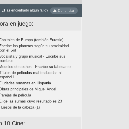
¿Has encontrado algún fallo?
ora en juego:
Capitales de Europa (también Eurasia)
Escribe los planetas según su proximidad
con el Sol
Vocalista y grupo musical - Escribe sus
nombres
Modelos de coches - Escribe su fabricante
Títulos de películas mal traducidas al
español II
Ciudades romanas en Hispania
Obras principales de Miguel Ángel
Parejas de película
Elige las sumas cuyo resultado es 23
Huesos de la cabeza (1)
p 10 Cine: