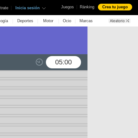
|
Juegos
Ránking
Crea tu juego
|
trate
Inicia sesión
|
|
|
|
logía
Deportes
Motor
Ocio
Marcas
05:00