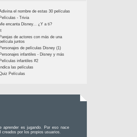
Adivina el nombre de estas 30 películas
Películas - Trivia
Me encanta Disney... ¿Y a ti?
It
Parejas de actores con más de una
película juntos
Personajes de películas Disney (1)
Personajes infantiles - Disney y más
Películas infantiles #2
Indica las películas
Quiz Películas
e aprender es jugando. Por eso nace
l creados por los propios usuarios.