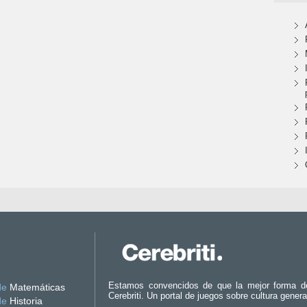
Estamos convencidos de que la mejor forma d
de
Matemáticas
Cerebriti. Un portal de juegos sobre cultura genera
de
Historia