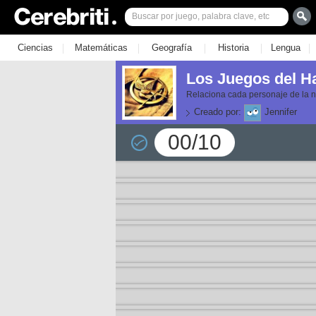
|
|
|
|
|
Ciencias
Matemáticas
Geografía
Historia
Lengua
Los Juegos del H
Relaciona cada personaje de la nov
Creado por:
Jennifer
00/10