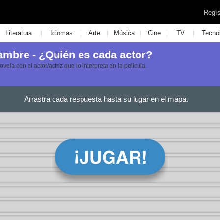
Regís
|
|
|
|
|
|
Literatura
Idiomas
Arte
Música
Cine
TV
Tecno
ambre - ¿Quién es cada actor?
ela con el actor/actriz que lo interpreta en la película.
Arrastra cada respuesta hasta su lugar en el mapa.