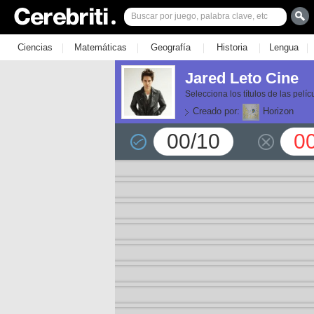
|
|
|
|
|
Ciencias
Matemáticas
Geografía
Historia
Lengua
Jared Leto Cine
Selecciona los títulos de las pelí
Creado por:
Horizon
00/10
0
or