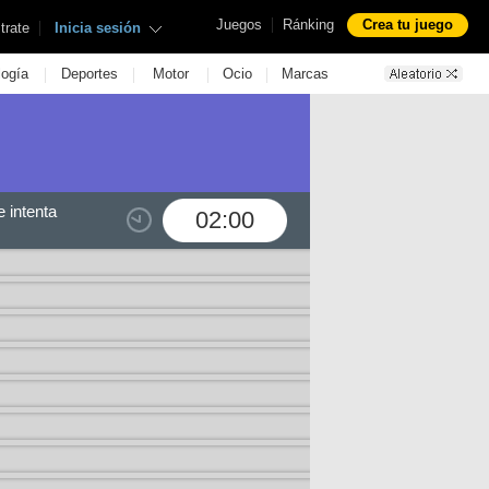
|
Juegos
Ránking
Crea tu juego
|
trate
Inicia sesión
|
|
|
|
logía
Deportes
Motor
Ocio
Marcas
 intenta
02:00