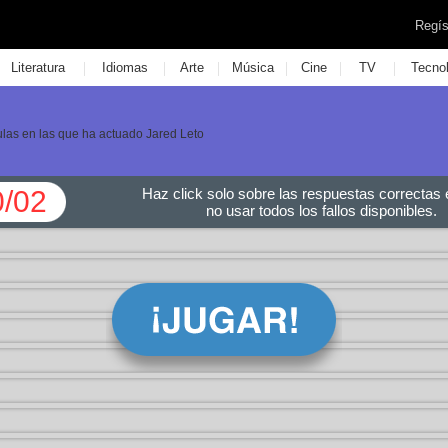
Regís
|
|
|
|
|
|
Literatura
Idiomas
Arte
Música
Cine
TV
Tecno
culas en las que ha actuado Jared Leto
0/02
Haz click solo sobre las respuestas correctas e
no usar todos los fallos disponibles.