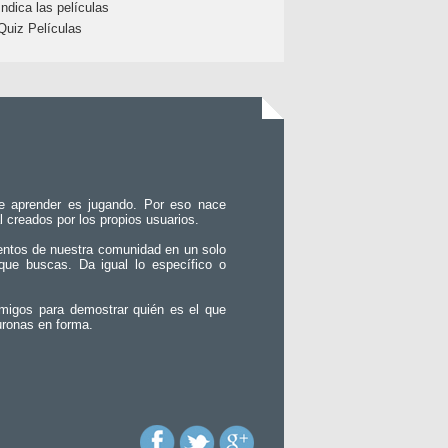
Indica las películas
Quiz Películas
e aprender es jugando. Por eso nace
l creados por los propios usuarios.
entos de nuestra comunidad en un solo
que buscas. Da igual lo específico o
migos para demostrar quién es el que
uronas en forma.