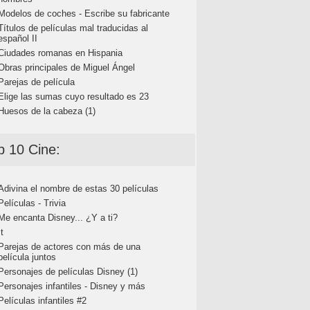
Modelos de coches - Escribe su fabricante
Títulos de películas mal traducidas al
español II
Ciudades romanas en Hispania
Obras principales de Miguel Ángel
Parejas de película
Elige las sumas cuyo resultado es 23
Huesos de la cabeza (1)
p 10 Cine:
Adivina el nombre de estas 30 películas
Películas - Trivia
Me encanta Disney... ¿Y a ti?
It
Parejas de actores con más de una
película juntos
Personajes de películas Disney (1)
Personajes infantiles - Disney y más
Películas infantiles #2