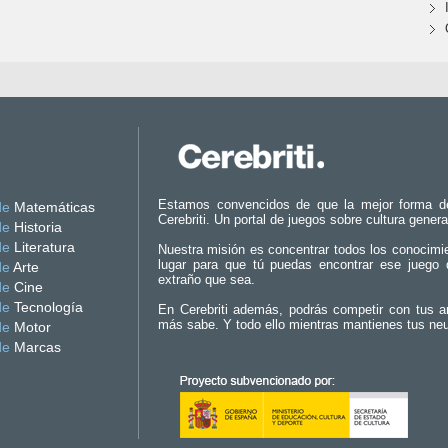
Estamos convencidos de que la mejor forma d
de
Matemáticas
Cerebriti. Un portal de juegos sobre cultura genera
de
Historia
de
Literatura
Nuestra misión es concentrar todos los conocimi
lugar para que tú puedas encontrar ese juego 
de
Arte
extraño que sea.
de
Cine
de
Tecnología
En Cerebriti además, podrás competir con tus a
más sabe. Y todo ello mientras mantienes tus ne
de
Motor
de
Marcas