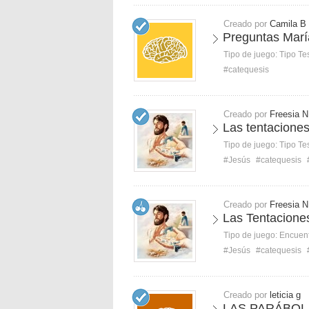
Creado por
Camila B
Preguntas Marí
Tipo de juego:
Tipo Te
#catequesis
Creado por
Freesia N
Las tentacione
Tipo de juego:
Tipo Te
#Jesús
#catequesis
Creado por
Freesia N
Las Tentacione
Tipo de juego:
Encuent
#Jesús
#catequesis
Creado por
leticia g
LAS PARÁBOL