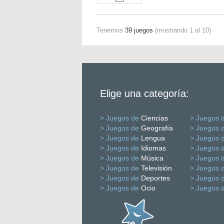
Tenemos
39 juegos
(mostrando 1 al 10)
Elige una categoría:
> Juegos de
Ciencias
> Juegos 
> Juegos de
Geografía
> Juegos 
> Juegos de
Lengua
> Juegos 
> Juegos de
Idiomas
> Juegos 
> Juegos de
Música
> Juegos 
> Juegos de
Televisión
> Juegos 
> Juegos de
Deportes
> Juegos 
> Juegos de
Ocio
> Juegos 