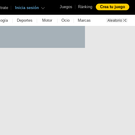
|
Juegos
Ránking
Crea tu juego
|
trate
Inicia sesión
|
|
|
|
logía
Deportes
Motor
Ocio
Marcas