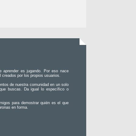
e aprender es jugando. Por eso nace
l creados por los propios usuarios.
entos de nuestra comunidad en un solo
que buscas. Da igual lo específico o
migos para demostrar quién es el que
uronas en forma.