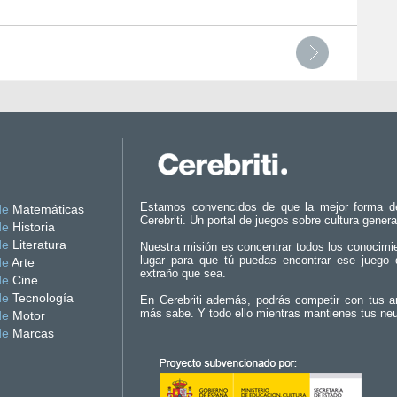
Estamos convencidos de que la mejor forma d
de
Matemáticas
Cerebriti. Un portal de juegos sobre cultura genera
de
Historia
de
Literatura
Nuestra misión es concentrar todos los conocimi
lugar para que tú puedas encontrar ese juego 
de
Arte
extraño que sea.
de
Cine
de
Tecnología
En Cerebriti además, podrás competir con tus a
más sabe. Y todo ello mientras mantienes tus ne
de
Motor
de
Marcas