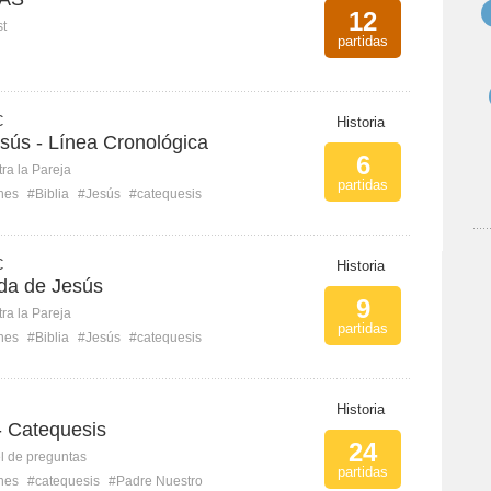
12
st
partidas
C
Historia
sús - Línea Cronológica
6
ra la Pareja
partidas
ones
#Biblia
#Jesús
#catequesis
C
Historia
ida de Jesús
9
ra la Pareja
partidas
ones
#Biblia
#Jesús
#catequesis
Historia
- Catequesis
24
l de preguntas
partidas
ones
#catequesis
#Padre Nuestro