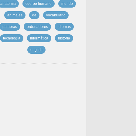
anatomía
cuerpo humano
mundo
animales
de
vocabulario
palabras
ordenadores
idiomas
tecnología
informática
historia
english