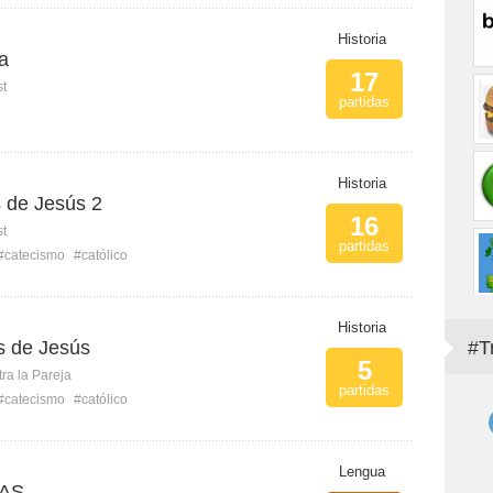
Historia
a
17
st
partidas
Historia
s de Jesús 2
16
st
partidas
#catecismo
#católico
Historia
s de Jesús
#T
5
ra la Pareja
partidas
#catecismo
#católico
Lengua
AS