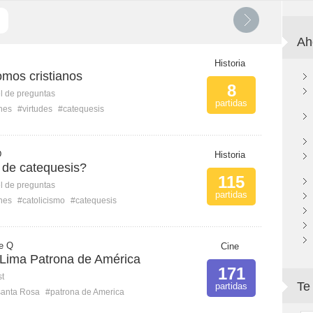
Ah
Historia
omos cristianos
8
l de preguntas
partidas
ones
#virtudes
#catequesis
D
Historia
de catequesis?
115
l de preguntas
partidas
ones
#catolicismo
#catequesis
e Q
Cine
Lima Patrona de América
171
st
Te
partidas
santa Rosa
#patrona de America