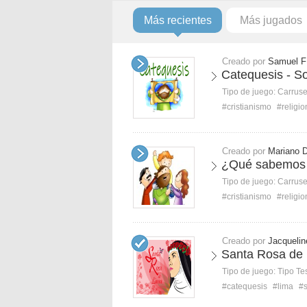
Más recientes
Más jugados
Creado por
Samuel F
Catequesis - S
Tipo de juego:
Carruse
#cristianismo
#religi
Creado por
Mariano 
¿Qué sabemos 
Tipo de juego:
Carruse
#cristianismo
#religi
Creado por
Jacquelin
Santa Rosa de 
Tipo de juego:
Tipo Te
#catequesis
#lima
#