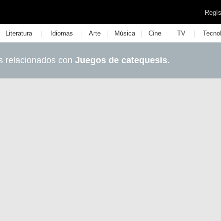
Regís
|
|
|
|
|
|
Literatura
Idiomas
Arte
Música
Cine
TV
Tecno
s relacionados con
Juegos de catequesis
.