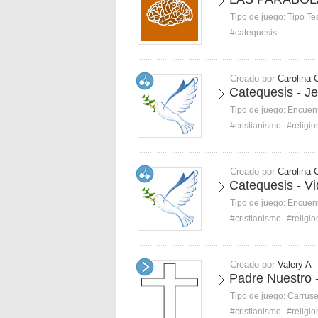
Tipo de juego:
Tipo Te
#catequesis
Creado por
Carolina 
Catequesis - Je
Tipo de juego:
Encuent
#cristianismo
#religi
Creado por
Carolina 
Catequesis - V
Tipo de juego:
Encuent
#cristianismo
#religi
Creado por
Valery A
Padre Nuestro 
Tipo de juego:
Carruse
#cristianismo
#religi