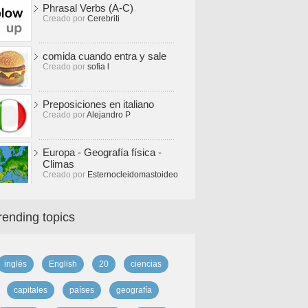
Phrasal Verbs (A-C)
Creado por
Cerebriti
comida cuando entra y sale
Creado por
sofia l
Preposiciones en italiano
Creado por
Alejandro P
Europa - Geografía física -
Climas
Creado por
Esternocleidomastoideo
rending topics
inglés
English
20
ciencias
capitales
países
geografía