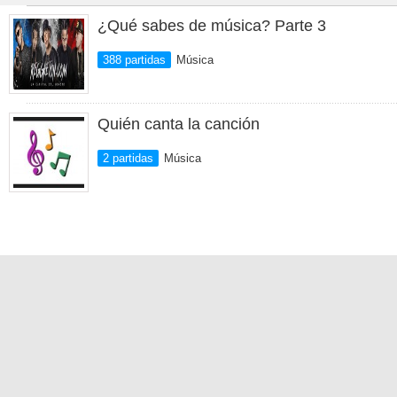
¿Qué sabes de música? Parte 3
388 partidas
Música
Quién canta la canción
2 partidas
Música