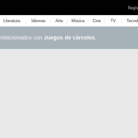
Regís
|
|
|
|
|
|
Literatura
Idiomas
Arte
Música
Cine
TV
Tecno
 relacionados con
Juegos de cárceles
.