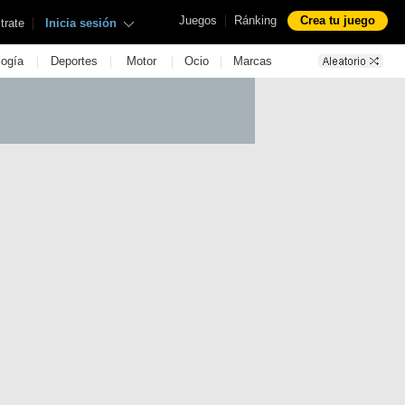
|
Juegos
Ránking
Crea tu juego
|
trate
Inicia sesión
|
|
|
|
logía
Deportes
Motor
Ocio
Marcas