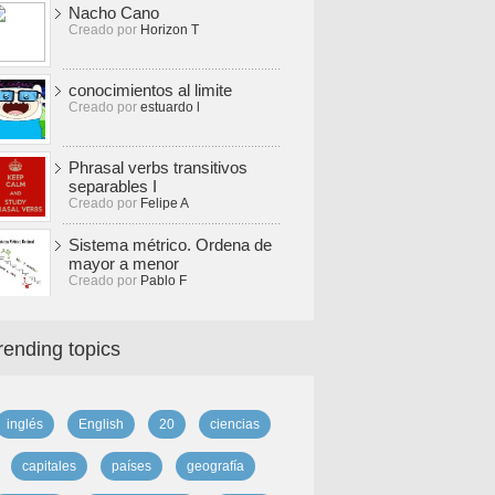
Nacho Cano
Creado por
Horizon T
conocimientos al limite
Creado por
estuardo l
Phrasal verbs transitivos
separables I
Creado por
Felipe A
Sistema métrico. Ordena de
mayor a menor
Creado por
Pablo F
rending topics
inglés
English
20
ciencias
capitales
países
geografía