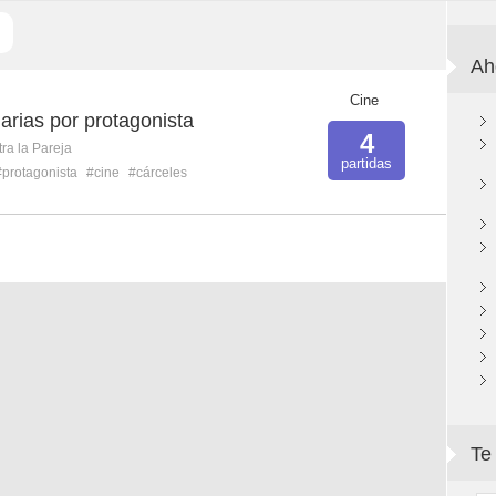
Ah
Cine
larias por protagonista
4
ra la Pareja
partidas
#protagonista
#cine
#cárceles
Te