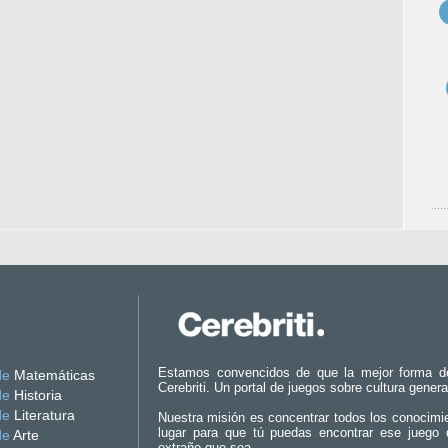
Estamos convencidos de que la mejor forma d
de
Matemáticas
Cerebriti. Un portal de juegos sobre cultura genera
de
Historia
de
Literatura
Nuestra misión es concentrar todos los conocimi
lugar para que tú puedas encontrar ese juego 
de
Arte
extraño que sea.