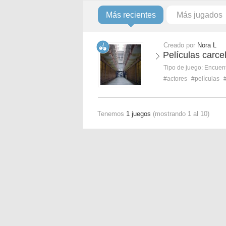
Más recientes
Más jugados
Creado por
Nora L
Películas carce
Tipo de juego:
Encuent
#actores
#películas
Tenemos
1 juegos
(mostrando 1 al 10)