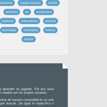
anatomía
cuerpo humano
mundo
animales
de
vocabulario
palabras
ordenadores
idiomas
tecnología
informática
historia
english
e aprender es jugando. Por eso nace
l creados por los propios usuarios.
entos de nuestra comunidad en un solo
que buscas. Da igual lo específico o