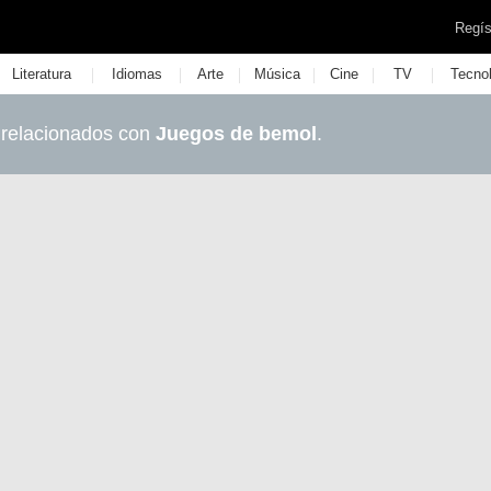
Regís
|
|
|
|
|
|
Literatura
Idiomas
Arte
Música
Cine
TV
Tecno
 relacionados con
Juegos de bemol
.