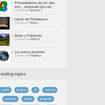
Presentadores de Un, dos,
tres... responda otra vez.
Creado por
Horizon T
Libros del Pentateuco
Creado por
Nora L
Mario y Pokémon
Creado por
Víctor S
La corteza terrestre
Creado por
Virginia L
rending topics
inglés
English
20
ciencias
capitales
países
geografía