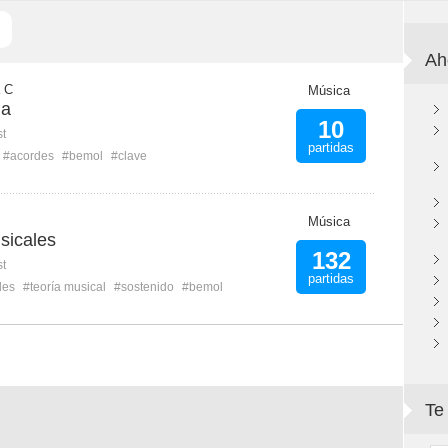
Ah
 C
Música
na
10
st
partidas
#acordes
#bemol
#clave
Música
sicales
132
st
partidas
des
#teoría musical
#sostenido
#bemol
Te