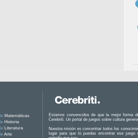
Estamos convencidos de que la mejor forma d
de
Matemáticas
Cerebriti. Un portal de juegos sobre cultura genera
de
Historia
de
Literatura
Nuestra misión es concentrar todos los conocimi
lugar para que tú puedas encontrar ese juego 
de
Arte
extraño que sea.