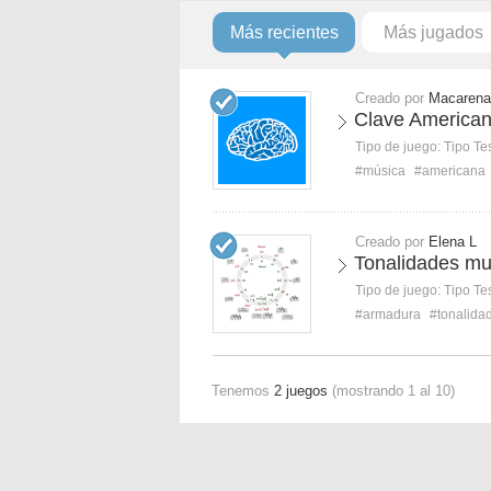
Más recientes
Más jugados
Creado por
Macarena
Clave America
Tipo de juego:
Tipo Te
#música
#americana
Creado por
Elena L
Tonalidades mu
Tipo de juego:
Tipo Te
#armadura
#tonalida
Tenemos
2 juegos
(mostrando 1 al 10)