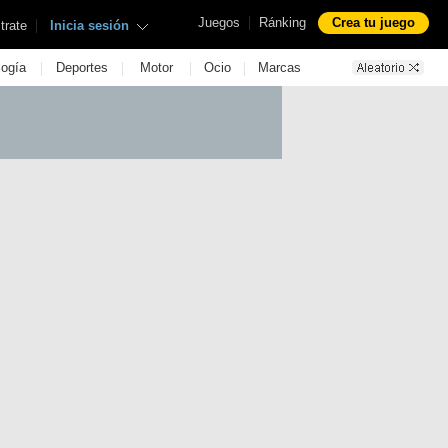
|
Juegos
Ránking
Crea tu juego
|
trate
Inicia sesión
|
|
|
|
logía
Deportes
Motor
Ocio
Marcas