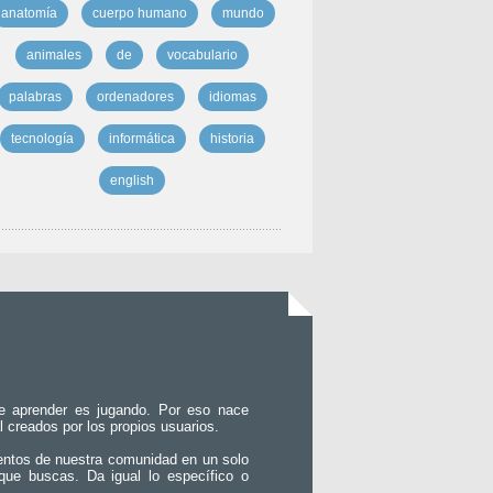
anatomía
cuerpo humano
mundo
animales
de
vocabulario
palabras
ordenadores
idiomas
tecnología
informática
historia
english
e aprender es jugando. Por eso nace
l creados por los propios usuarios.
entos de nuestra comunidad en un solo
que buscas. Da igual lo específico o