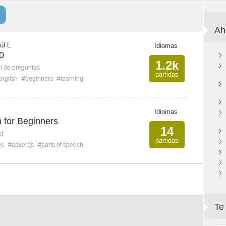
Ah
úl L
Idiomas
0
1.2k
l de preguntas
partidas
nglish
#beginners
#learning
Idiomas
 for Beginners
14
st
partidas
es
#adverbs
#parts of speech
Te