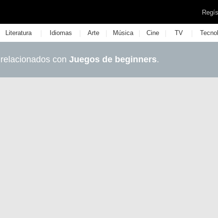
Regís
|
|
|
|
|
|
Literatura
Idiomas
Arte
Música
Cine
TV
Tecno
 relacionados con
Juegos de beginners
.