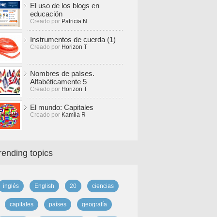
El uso de los blogs en
educación
Creado por
Patricia N
Instrumentos de cuerda (1)
Creado por
Horizon T
Nombres de países.
Alfabéticamente 5
Creado por
Horizon T
El mundo: Capitales
Creado por
Kamila R
rending topics
inglés
English
20
ciencias
capitales
países
geografía