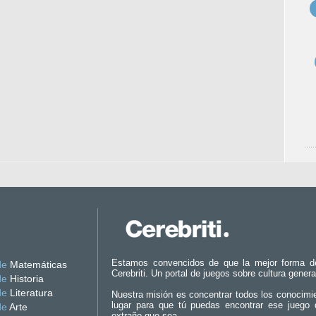
Estamos convencidos de que la mejor forma d
de
Matemáticas
Cerebriti. Un portal de juegos sobre cultura genera
de
Historia
de
Literatura
Nuestra misión es concentrar todos los conocimi
lugar para que tú puedas encontrar ese juego 
de
Arte
extraño que sea.