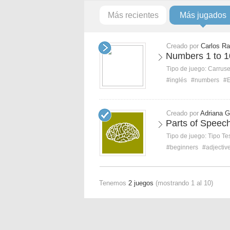
Más recientes
Más jugados
Creado por
Carlos Ra
Numbers 1 to 1
Tipo de juego:
Carruse
#inglés
#numbers
#E
Creado por
Adriana G
Parts of Speech
Tipo de juego:
Tipo Te
#beginners
#adjectiv
Tenemos
2 juegos
(mostrando 1 al 10)