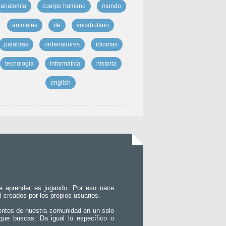
anatomía
cuerpo humano
mundo
animales
de
vocabulario
palabras
ordenadores
idiomas
tecnología
informática
historia
english
e aprender es jugando. Por eso nace
l creados por los propios usuarios.
entos de nuestra comunidad en un solo
que buscas. Da igual lo específico o