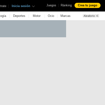
|
Juegos
Ránking
Crea tu juego
|
trate
Inicia sesión
|
|
|
|
logía
Deportes
Motor
Ocio
Marcas