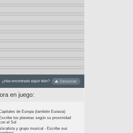
¿Has encontrado algún fallo?
ora en juego:
Capitales de Europa (también Eurasia)
Escribe los planetas según su proximidad
con el Sol
Vocalista y grupo musical - Escribe sus
nombres