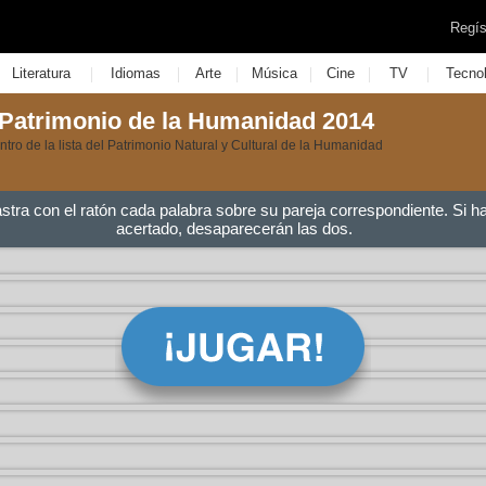
Regís
|
|
|
|
|
|
Literatura
Idiomas
Arte
Música
Cine
TV
Tecno
 Patrimonio de la Humanidad 2014
ntro de la lista del Patrimonio Natural y Cultural de la Humanidad
astra con el ratón cada palabra sobre su pareja correspondiente. Si h
acertado, desaparecerán las dos.