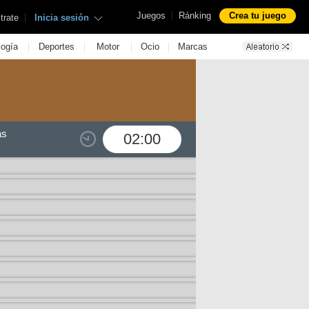
|
Juegos
Ránking
Crea tu juego
|
trate
Inicia sesión
|
|
|
|
logía
Deportes
Motor
Ocio
Marcas
as
02:00