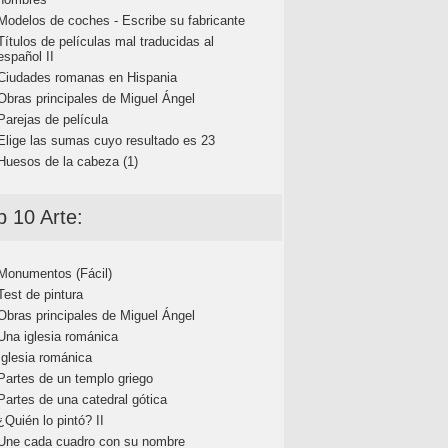
Modelos de coches - Escribe su fabricante
Títulos de películas mal traducidas al
español II
Ciudades romanas en Hispania
Obras principales de Miguel Ángel
Parejas de película
Elige las sumas cuyo resultado es 23
Huesos de la cabeza (1)
p 10 Arte:
Monumentos (Fácil)
Test de pintura
Obras principales de Miguel Ángel
Una iglesia románica
Iglesia románica
Partes de un templo griego
Partes de una catedral gótica
¿Quién lo pintó? II
Une cada cuadro con su nombre