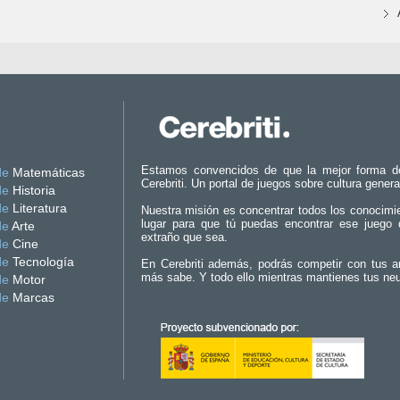
Estamos convencidos de que la mejor forma d
de
Matemáticas
Cerebriti. Un portal de juegos sobre cultura genera
de
Historia
de
Literatura
Nuestra misión es concentrar todos los conocimi
lugar para que tú puedas encontrar ese juego 
de
Arte
extraño que sea.
de
Cine
de
Tecnología
En Cerebriti además, podrás competir con tus a
más sabe. Y todo ello mientras mantienes tus ne
de
Motor
de
Marcas