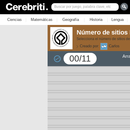
|
|
|
|
|
Ciencias
Matemáticas
Geografía
Historia
Lengua
Número de sitios
Selecciona el número de sitios de
Creado por:
Carlos
00/11
Arr