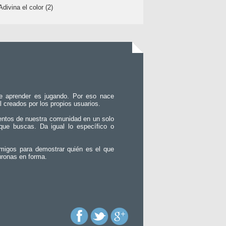
Adivina el color (2)
e aprender es jugando. Por eso nace
l creados por los propios usuarios.
entos de nuestra comunidad en un solo
que buscas. Da igual lo específico o
migos para demostrar quién es el que
uronas en forma.