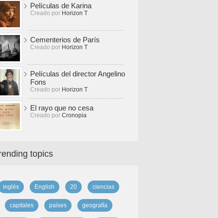
Películas de Karina
Creado por
Horizon T
Cementerios de París
Creado por
Horizon T
Películas del director Angelino
Fons
Creado por
Horizon T
El rayo que no cesa
Creado por
Cronopia
rending topics
inglés
English
20
ciencias
capitales
países
geografía