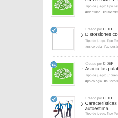
Tipo de juego:
Tipo Te
#identidad
#autoesti
Creado por
CIDEP
Distorsiones co
Tipo de juego:
Tipo Te
#psicología
#autoest
Creado por
CIDEP
Asocia las pala
Tipo de juego:
Encuent
#psicología
#autoest
Creado por
CIDEP
Característica
autoestima.
Tipo de juego:
Tipo Te