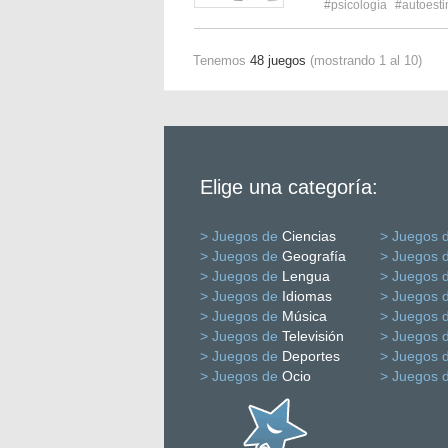
#psicología
#autoest
Tenemos
48 juegos
(mostrando 1 al 10)
Elige una categoría:
> Juegos de
Ciencias
> Juegos 
> Juegos de
Geografía
> Juegos 
> Juegos de
Lengua
> Juegos 
> Juegos de
Idiomas
> Juegos 
> Juegos de
Música
> Juegos 
> Juegos de
Televisión
> Juegos 
> Juegos de
Deportes
> Juegos 
> Juegos de
Ocio
> Juegos 