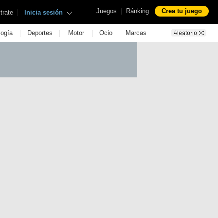
|
Juegos
Ránking
Crea tu juego
|
trate
Inicia sesión
|
|
|
|
logía
Deportes
Motor
Ocio
Marcas