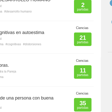
2
st
partidas
ma
#desarrollo humano
Ciencias
gnitivas en autoestima
21
st
partidas
ima
#cognitivas
#distorsiones
Ciencias
bras.
11
ra la Pareja
partidas
ima
Ciencias
s de una persona con buena
35
partidas
st