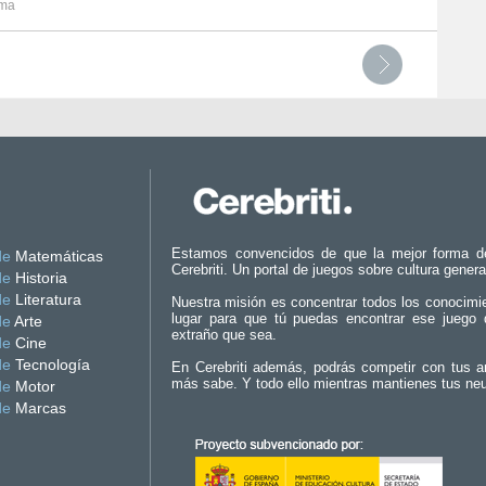
ima
Estamos convencidos de que la mejor forma d
de
Matemáticas
Cerebriti. Un portal de juegos sobre cultura genera
de
Historia
de
Literatura
Nuestra misión es concentrar todos los conocimi
lugar para que tú puedas encontrar ese juego 
de
Arte
extraño que sea.
de
Cine
de
Tecnología
En Cerebriti además, podrás competir con tus a
más sabe. Y todo ello mientras mantienes tus ne
de
Motor
de
Marcas