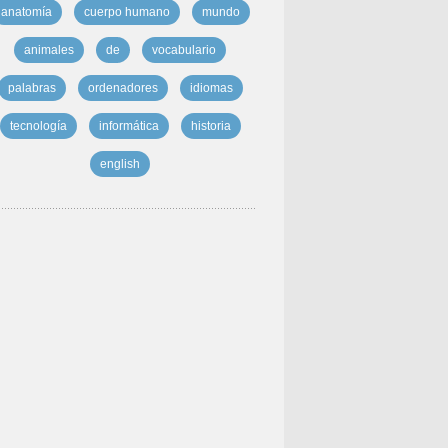
anatomía
cuerpo humano
mundo
animales
de
vocabulario
palabras
ordenadores
idiomas
tecnología
informática
historia
english