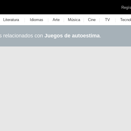
Regís
|
|
|
|
|
|
Literatura
Idiomas
Arte
Música
Cine
TV
Tecno
s relacionados con
Juegos de autoestima
.