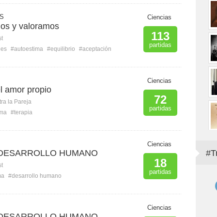
 S
Ciencias
os y valoramos
113
st
partidas
nes
#autoestima
#equilibrio
#aceptación
M
Ciencias
l amor propio
72
ra la Pareja
partidas
ima
#terapia
Ciencias
 DESARROLLO HUMANO
#T
18
st
partidas
ma
#desarrollo humano
Ciencias
 DESARROLLO HUMANO