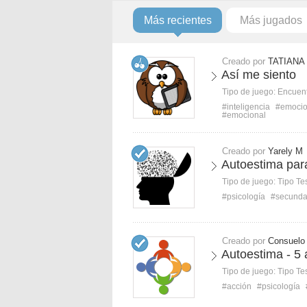
Más recientes
Más jugados
Creado por
TATIANA
Así me siento
Tipo de juego:
Encuent
#inteligencia
#emoci
#emocional
Creado por
Yarely M
Autoestima par
Tipo de juego:
Tipo Te
#psicología
#secunda
Creado por
Consuelo
Autoestima - 5 
Tipo de juego:
Tipo Te
#acción
#psicología