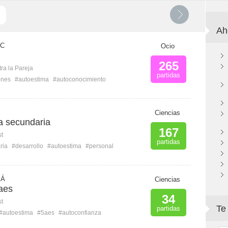
Ah
 C
Ocio
265
ra la Pareja
partidas
ones
#autoestima
#autoconocimiento
Ciencias
a secundaria
167
st
partidas
ria
#desarrollo
#autoestima
#personal
 Á
Ciencias
aes
34
st
Te
partidas
#autoestima
#5aes
#autoconfianza