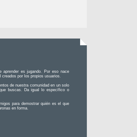
e aprender es jugando. Por eso nace
l creados por los propios usuarios.
entos de nuestra comunidad en un solo
que buscas. Da igual lo específico o
migos para demostrar quién es el que
uronas en forma.