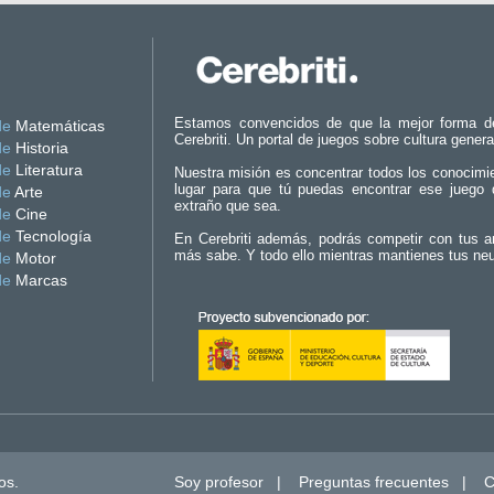
Estamos convencidos de que la mejor forma d
de
Matemáticas
Cerebriti. Un portal de juegos sobre cultura genera
de
Historia
de
Literatura
Nuestra misión es concentrar todos los conocimi
lugar para que tú puedas encontrar ese juego 
de
Arte
extraño que sea.
de
Cine
de
Tecnología
En Cerebriti además, podrás competir con tus a
más sabe. Y todo ello mientras mantienes tus ne
de
Motor
de
Marcas
os.
Soy profesor
|
Preguntas frecuentes
|
C