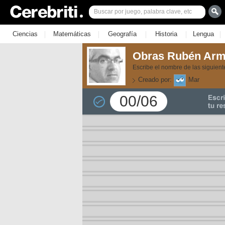
|
|
|
|
|
Ciencias
Matemáticas
Geografía
Historia
Lengua
Obras Rubén Arm
Escribe el nombre de las siguien
Creado por:
Mar
00/06