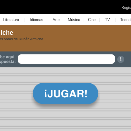
Regís
|
|
|
|
|
|
Literatura
Idiomas
Arte
Música
Cine
TV
Tecno
iche
tes obras de Rubén Armiche