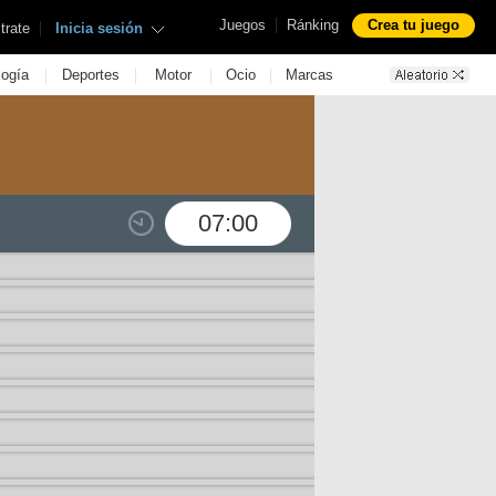
|
Juegos
Ránking
Crea tu juego
|
trate
Inicia sesión
|
|
|
|
logía
Deportes
Motor
Ocio
Marcas
07:00