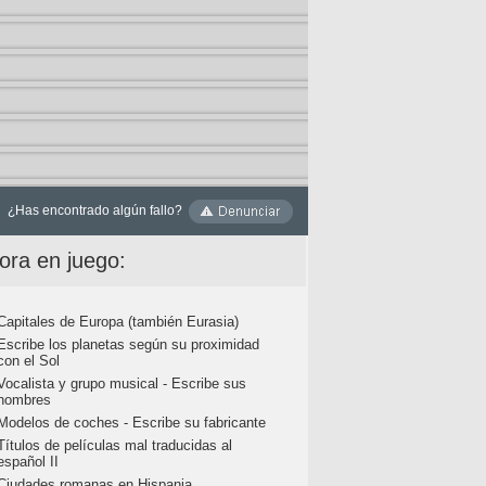
¿Has encontrado algún fallo?
ora en juego:
Capitales de Europa (también Eurasia)
Escribe los planetas según su proximidad
con el Sol
Vocalista y grupo musical - Escribe sus
nombres
Modelos de coches - Escribe su fabricante
Títulos de películas mal traducidas al
español II
Ciudades romanas en Hispania