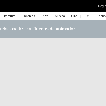
Regís
|
|
|
|
|
|
Literatura
Idiomas
Arte
Música
Cine
TV
Tecno
 relacionados con
Juegos de animador
.