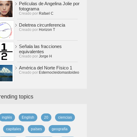
Películas de Angelina Jolie por
fotograma
Creado por
Rafael C
Deletrea circunferencia
Creado por
Horizon T
Señala las fracciones
equivalentes
Creado por
Jorge H
América del Norte Físico 1
Creado por
Esternocleidomastoideo
rending topics
inglés
English
20
ciencias
capitales
países
geografía