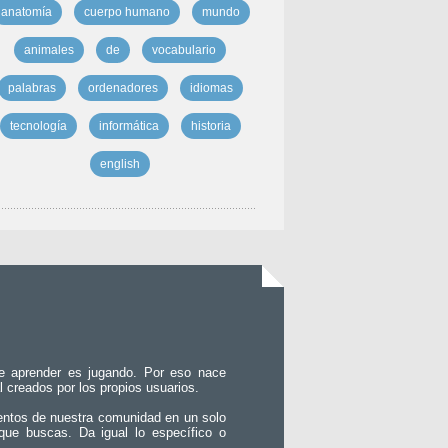
anatomía
cuerpo humano
mundo
animales
de
vocabulario
palabras
ordenadores
idiomas
tecnología
informática
historia
english
e aprender es jugando. Por eso nace
l creados por los propios usuarios.
entos de nuestra comunidad en un solo
que buscas. Da igual lo específico o