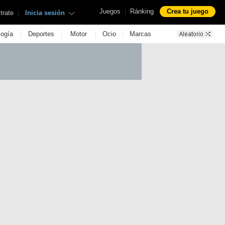
|
Juegos
Ránking
Crea tu juego
|
trate
Inicia sesión
|
|
|
|
logía
Deportes
Motor
Ocio
Marcas