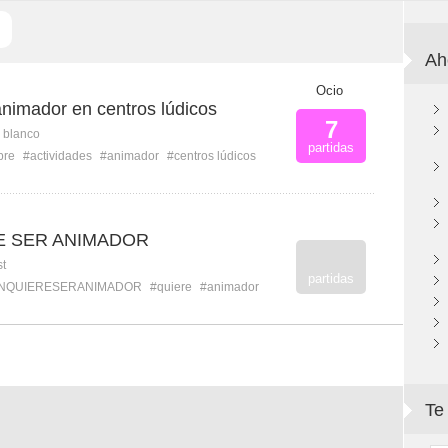
Ah
Ocio
animador en centros lúdicos
7
n blanco
partidas
bre
#actividades
#animador
#centros lúdicos
E SER ANIMADOR
st
partidas
ENQUIERESERANIMADOR
#quiere
#animador
Te