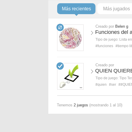
Más recientes
Más jugados
Creado por
Belen g
Funciones del 
Tipo de juego:
Lista e
#funciones
#tiempo li
Creado por
QUIEN QUIER
Tipo de juego:
Tipo Te
#quien
#ser
##QUI
Tenemos
2 juegos
(mostrando 1 al 10)