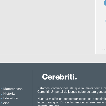
Estamos convencidos de que la mejor forma d
de
Matemáticas
Cerebriti. Un portal de juegos sobre cultura genera
de
Historia
de
Literatura
Nuestra misión es concentrar todos los conocimi
lugar para que tú puedas encontrar ese juego 
de
Arte
extraño que sea.