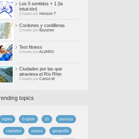
Los 5 sentidos + 1 (la
intuición)
Creado por
Horizon T
Cordones y cordilleras
Creado por
Buzaiser
Test fitness
Creado por
ALVARO
Ciudades por las que
atraviesa el Río Rhin
Creado por
Carlos M
rending topics
inglés
English
20
ciencias
capitales
países
geografía