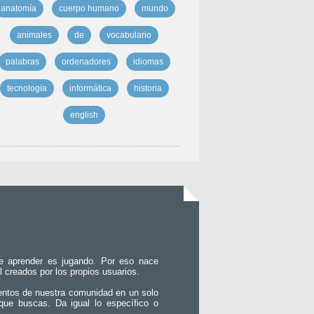
anatomía
cuerpo humano
mundo
animales
de
vocabulario
palabras
ordenadores
idiomas
tecnología
informática
historia
english
e aprender es jugando. Por eso nace
l creados por los propios usuarios.
entos de nuestra comunidad en un solo
que buscas. Da igual lo específico o