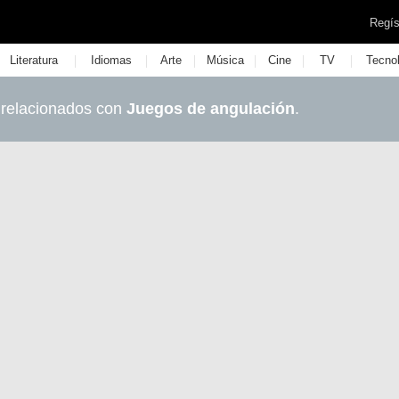
Regís
|
|
|
|
|
|
Literatura
Idiomas
Arte
Música
Cine
TV
Tecno
 relacionados con
Juegos de angulación
.