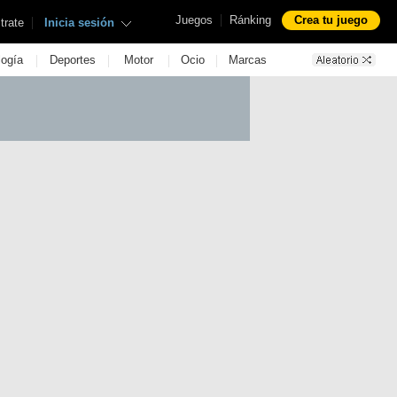
|
Juegos
Ránking
Crea tu juego
|
trate
Inicia sesión
|
|
|
|
logía
Deportes
Motor
Ocio
Marcas