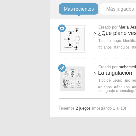
Más recientes
Más jugados
Creado por
María Je
¿Qué plano ves
Tipo de juego:
Identifi
#planos
#ángulos
#a
Creado por
mohamed
La angulación
Tipo de juego:
Tipo Te
#planos
#ángulos
#a
#lenguaje cinematográ
Tenemos
2 juegos
(mostrando 1 al 10)