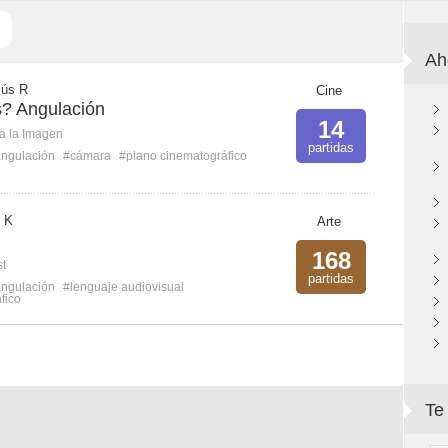
Ah
sús R
Cine
? Angulación
14
ca la Imagen
partidas
ngulación
#cámara
#plano cinematográfico
 K
Arte
168
st
partidas
ngulación
#lenguaje audiovisual
fico
Te