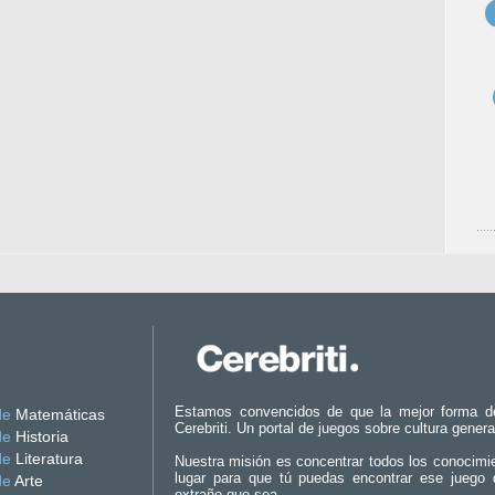
Estamos convencidos de que la mejor forma d
de
Matemáticas
Cerebriti. Un portal de juegos sobre cultura genera
de
Historia
de
Literatura
Nuestra misión es concentrar todos los conocimi
lugar para que tú puedas encontrar ese juego 
de
Arte
extraño que sea.