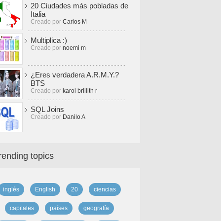
20 Ciudades más pobladas de
Italia
Creado por
Carlos M
Multiplica :)
Creado por
noemi m
¿Eres verdadera A.R.M.Y.?
BTS
Creado por
karol brillith r
SQL Joins
Creado por
Danilo A
rending topics
inglés
English
20
ciencias
capitales
países
geografía