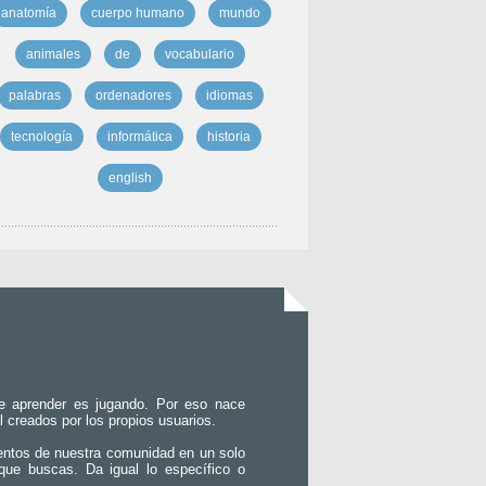
anatomía
cuerpo humano
mundo
animales
de
vocabulario
palabras
ordenadores
idiomas
tecnología
informática
historia
english
e aprender es jugando. Por eso nace
l creados por los propios usuarios.
entos de nuestra comunidad en un solo
que buscas. Da igual lo específico o