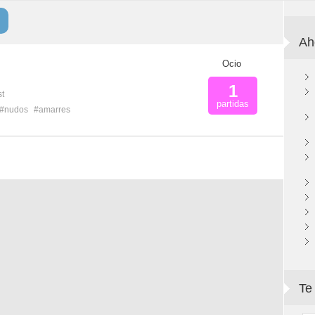
Ah
Ocio
1
st
partidas
#nudos
#amarres
Te