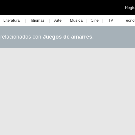
Regís
|
|
|
|
|
|
Literatura
Idiomas
Arte
Música
Cine
TV
Tecno
 relacionados con
Juegos de amarres
.