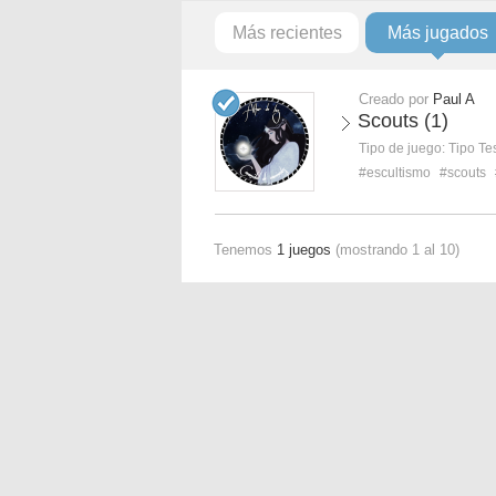
Más recientes
Más jugados
Creado por
Paul A
Scouts (1)
Tipo de juego:
Tipo Te
#escultismo
#scouts
Tenemos
1 juegos
(mostrando 1 al 10)