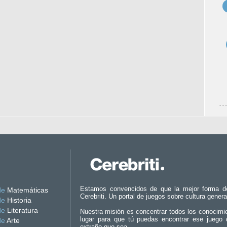
Estamos convencidos de que la mejor forma d
de
Matemáticas
Cerebriti. Un portal de juegos sobre cultura genera
de
Historia
de
Literatura
Nuestra misión es concentrar todos los conocimi
lugar para que tú puedas encontrar ese juego 
de
Arte
extraño que sea.