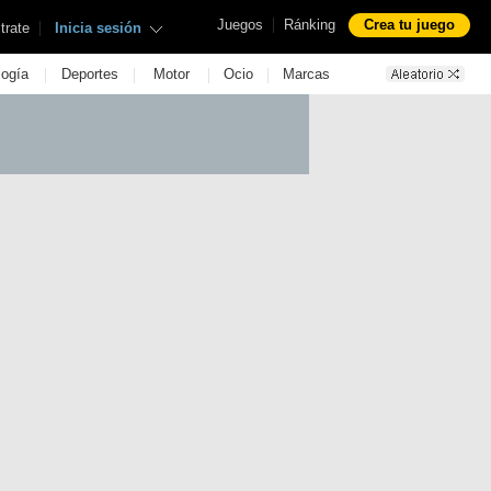
|
Juegos
Ránking
Crea tu juego
|
trate
Inicia sesión
|
|
|
|
logía
Deportes
Motor
Ocio
Marcas