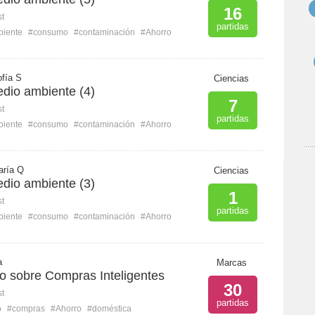
16
st
partidas
biente
#consumo
#contaminación
#Ahorro
fía S
Ciencias
dio ambiente (4)
7
st
partidas
biente
#consumo
#contaminación
#Ahorro
aría Q
Ciencias
dio ambiente (3)
1
st
partidas
biente
#consumo
#contaminación
#Ahorro
a
Marcas
vo sobre Compras Inteligentes
30
st
partidas
o
#compras
#Ahorro
#doméstica