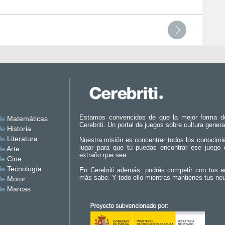
Estamos convencidos de que la mejor forma d
de
Matemáticas
Cerebriti. Un portal de juegos sobre cultura genera
de
Historia
de
Literatura
Nuestra misión es concentrar todos los conocimi
lugar para que tú puedas encontrar ese juego 
de
Arte
extraño que sea.
de
Cine
de
Tecnología
En Cerebriti además, podrás competir con tus a
más sabe. Y todo ello mientras mantienes tus ne
de
Motor
de
Marcas