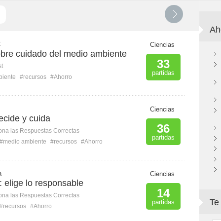
Ah
C
Ciencias
re cuidado del medio ambiente
33
st
partidas
biente
#recursos
#Ahorro
Ciencias
ecide y cuida
36
ona las Respuestas Correctas
partidas
#medio ambiente
#recursos
#Ahorro
a
Ciencias
 elige lo responsable
14
ona las Respuestas Correctas
Te
partidas
#recursos
#Ahorro