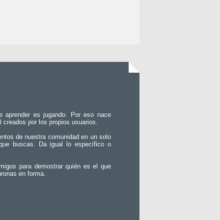
e aprender es jugando. Por eso nace
l creados por los propios usuarios.
entos de nuestra comunidad en un solo
que buscas. Da igual lo específico o
migos para demostrar quién es el que
uronas en forma.