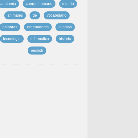
anatomía
cuerpo humano
mundo
animales
de
vocabulario
palabras
ordenadores
idiomas
tecnología
informática
historia
english