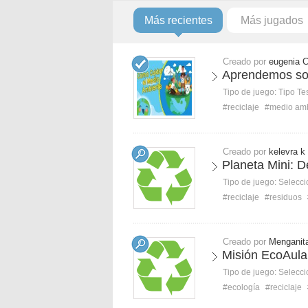
Más recientes
Más jugados
Creado por
eugenia 
Aprendemos sob
Tipo de juego:
Tipo Te
#reciclaje
#medio am
Creado por
kelevra k
Planeta Mini: D
Tipo de juego:
Selecci
#reciclaje
#residuos
Creado por
Menganit
Misión EcoAula:
Tipo de juego:
Selecci
#ecología
#reciclaje