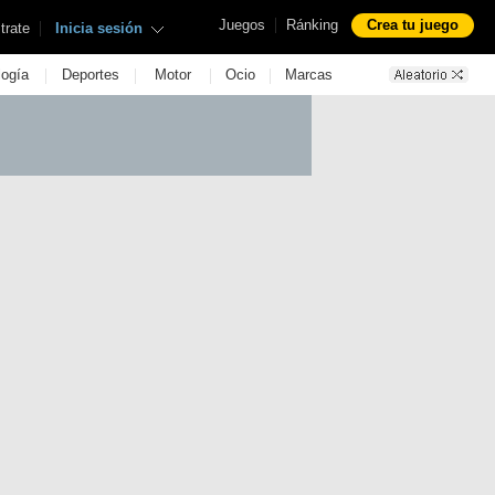
|
Juegos
Ránking
Crea tu juego
|
trate
Inicia sesión
|
|
|
|
logía
Deportes
Motor
Ocio
Marcas