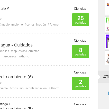
tela P
Ciencias
25
st
partidas
#medio ambiente
#contaminación
#Ahorro
C
Ciencias
 agua - Cuidados
8
ona las Respuestas Correctas
partidas
n
#recursos
#Ahorro
Ciencias
dio ambiente (6)
#T
2
st
partidas
biente
#consumo
#contaminación
#Ahorro
tiago T
Ciencias
dio ambiente (5)