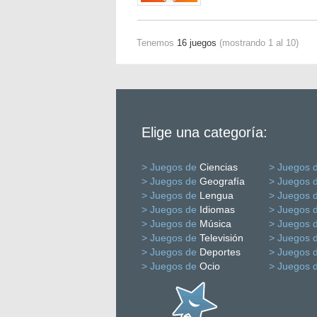
Tenemos
16 juegos
(mostrando 1 al 10)
Elige una categoría:
> Juegos de
Ciencias
> Juegos 
> Juegos de
Geografía
> Juegos 
> Juegos de
Lengua
> Juegos 
> Juegos de
Idiomas
> Juegos 
> Juegos de
Música
> Juegos 
> Juegos de
Televisión
> Juegos 
> Juegos de
Deportes
> Juegos 
> Juegos de
Ocio
> Juegos 