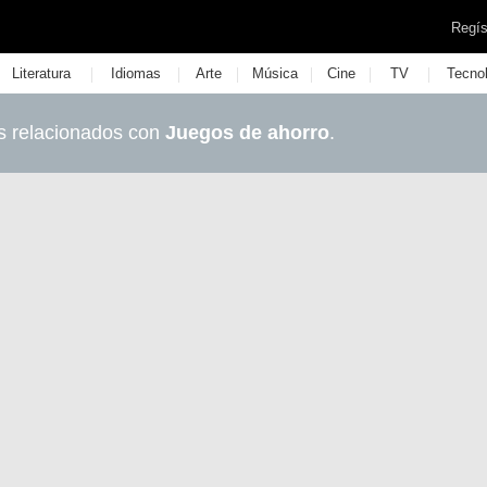
Regís
|
|
|
|
|
|
Literatura
Idiomas
Arte
Música
Cine
TV
Tecno
s relacionados con
Juegos de ahorro
.