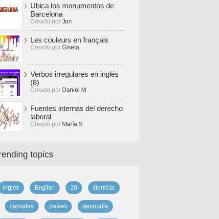
Ubica los monumentos de
Barcelona
Creado por
Jon
Les couleurs en français
Creado por
Gisela
Verbos irregulares en inglés
(8)
Creado por
Daniel M
Fuentes internas del derecho
laboral
Creado por
María S
rending topics
inglés
English
20
ciencias
capitales
países
geografía