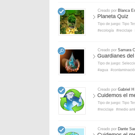
Creado por
Blanca Es
Planeta Quiz
Tipo de juego:
Tipo Te
#ecología
#reciclaje
Creado por
Samara 
Guardianes del
Tipo de juego:
Selecci
#agua
#contaminació
Creado por
Gabriel H
Cuidemos el me
Tipo de juego:
Tipo Te
#reciclaje
#medio am
Creado por
Dante San
Cuidemos el me