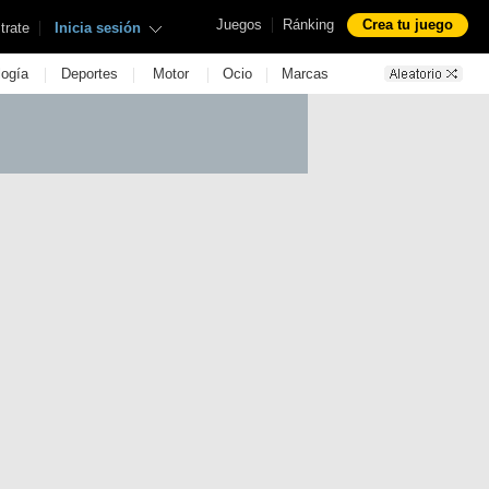
|
Juegos
Ránking
Crea tu juego
|
trate
Inicia sesión
|
|
|
|
logía
Deportes
Motor
Ocio
Marcas