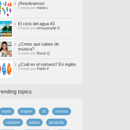
¡Resolvamos!
Creado por
maria c
El ciclo del agua #3
Creado por
arrruyiyuyitp G
¿Crees que sabes de
música?
Creado por
Rocío Q
¿Cuál es el número? En inglés
Creado por
Pablo F
rending topics
inglés
English
20
ciencias
capitales
países
geografía