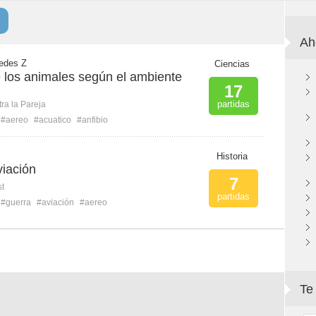
Ah
edes Z
Ciencias
e los animales según el ambiente
17
partidas
ra la Pareja
#aereo
#acuatico
#anfibio
Historia
viación
7
st
partidas
#guerra
#aviación
#aereo
Te