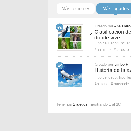
Más recientes
Más jugados
Creado por
Ana Merc
Clasificación d
donde vive
Tipo de juego:
Encuent
#animales
#terrestre
Creado por
Limbo R
Historia de la a
Tipo de juego:
Tipo Te
#historia
#transporte
Tenemos
2 juegos
(mostrando 1 al 10)