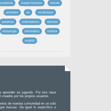
anatomía
cuerpo humano
mundo
animales
de
vocabulario
palabras
ordenadores
idiomas
tecnología
informática
historia
english
e aprender es jugando. Por eso nace
l creados por los propios usuarios.
entos de nuestra comunidad en un solo
que buscas. Da igual lo específico o