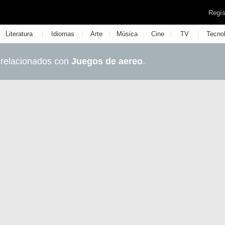
Regís
|
|
|
|
|
|
Literatura
Idiomas
Arte
Música
Cine
TV
Tecno
 relacionados con
Juegos de aereo
.