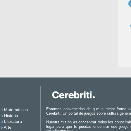
Estamos convencidos de que la mejor forma d
de
Matemáticas
Cerebriti. Un portal de juegos sobre cultura genera
de
Historia
de
Literatura
Nuestra misión es concentrar todos los conocimi
lugar para que tú puedas encontrar ese juego 
de
Arte
extraño que sea.