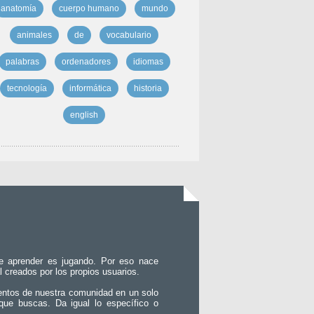
anatomía
cuerpo humano
mundo
animales
de
vocabulario
palabras
ordenadores
idiomas
tecnología
informática
historia
english
e aprender es jugando. Por eso nace
l creados por los propios usuarios.
entos de nuestra comunidad en un solo
que buscas. Da igual lo específico o