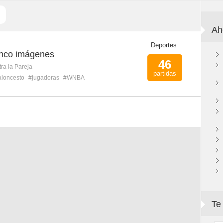
Ah
Deportes
inco imágenes
46
ra la Pareja
partidas
aloncesto
#jugadoras
#WNBA
Te