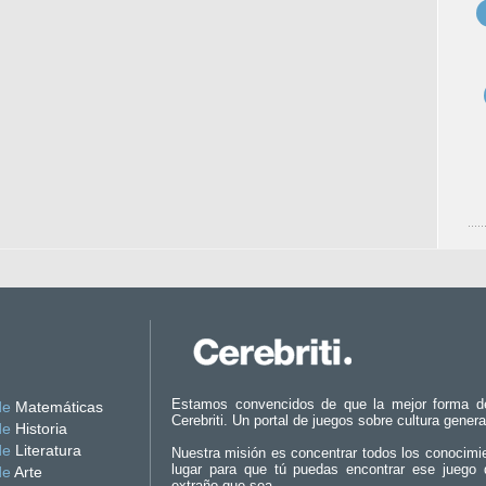
Estamos convencidos de que la mejor forma d
de
Matemáticas
Cerebriti. Un portal de juegos sobre cultura genera
de
Historia
de
Literatura
Nuestra misión es concentrar todos los conocimi
lugar para que tú puedas encontrar ese juego 
de
Arte
extraño que sea.