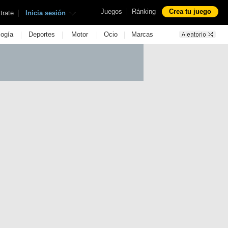
|
Juegos
Ránking
Crea tu juego
|
trate
Inicia sesión
|
|
|
|
logía
Deportes
Motor
Ocio
Marcas