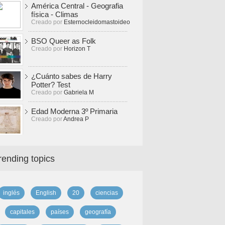
América Central - Geografia
física - Climas
Creado por
Esternocleidomastoideo
BSO Queer as Folk
Creado por
Horizon T
¿Cuánto sabes de Harry
Potter? Test
Creado por
Gabriela M
Edad Moderna 3º Primaria
Creado por
Andrea P
rending topics
inglés
English
20
ciencias
capitales
países
geografía