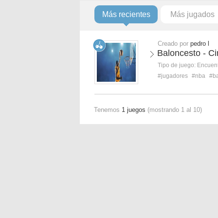
Más recientes
Más jugados
Creado por
pedro l
Baloncesto - C
Tipo de juego:
Encuent
#jugadores
#nba
#b
Tenemos
1 juegos
(mostrando 1 al 10)