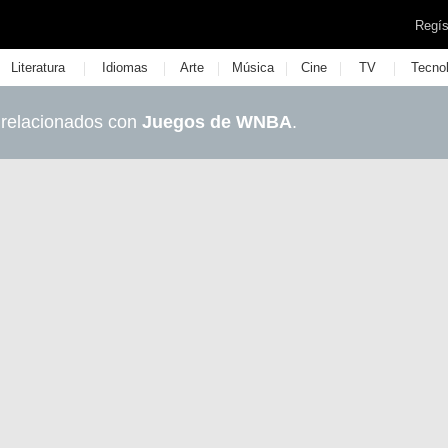
Regís
|
|
|
|
|
|
Literatura
Idiomas
Arte
Música
Cine
TV
Tecno
 relacionados con
Juegos de WNBA
.