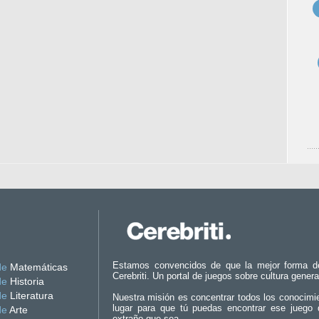
Estamos convencidos de que la mejor forma d
de
Matemáticas
Cerebriti. Un portal de juegos sobre cultura genera
de
Historia
de
Literatura
Nuestra misión es concentrar todos los conocimi
lugar para que tú puedas encontrar ese juego 
de
Arte
extraño que sea.