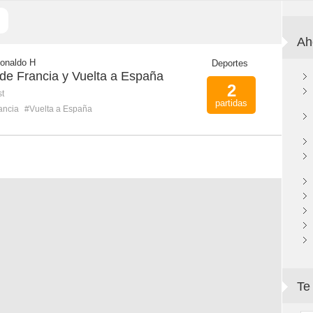
Ah
Ronaldo H
Deportes
 de Francia y Vuelta a España
2
st
partidas
ancia
#Vuelta a España
Te