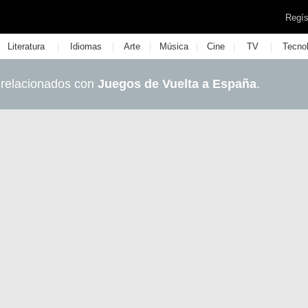
Regís
|
|
|
|
|
|
Literatura
Idiomas
Arte
Música
Cine
TV
Tecno
 relacionados con
Juegos de Vuelta a España
.