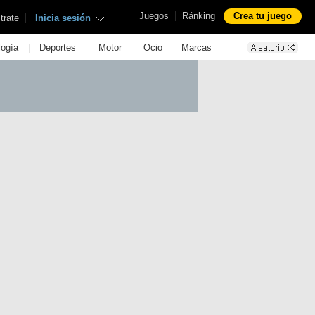
|
Juegos
Ránking
Crea tu juego
|
trate
Inicia sesión
|
|
|
|
logía
Deportes
Motor
Ocio
Marcas