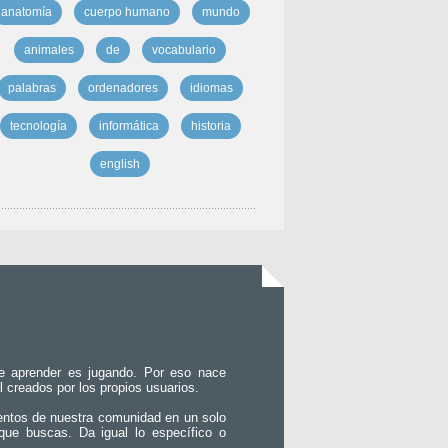
anatomía
cuerpo humano
mundo
animales
de
vocabulario
palabras
ordenadores
idiomas
tecnología
informática
historia
english
e aprender es jugando. Por eso nace
l creados por los propios usuarios.
entos de nuestra comunidad en un solo
que buscas. Da igual lo específico o