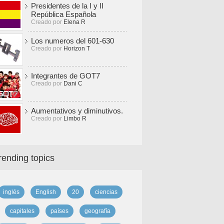
Presidentes de la I y II
República Española
Creado por
Elena R
Los numeros del 601-630
Creado por
Horizon T
Integrantes de GOT7
Creado por
Dani C
Aumentativos y diminutivos.
Creado por
Limbo R
rending topics
inglés
English
20
ciencias
capitales
países
geografía