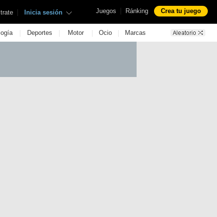
|
Juegos
Ránking
Crea tu juego
|
trate
Inicia sesión
|
|
|
|
logía
Deportes
Motor
Ocio
Marcas