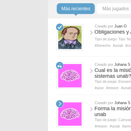
Más recientes
Más jugados
Creado por
Juan O
Obligaciones y 
Tipo de juego:
Tipo Te
#Derecho
#unab
#civ
Creado por
Johana S
Cual es la misi
sistemas unab
Tipo de juego:
Encuent
#azar
#mision
#una
Creado por
Johana S
Forma la misión
unab
Tipo de juego:
Carruse
#mision
#unab
#arm