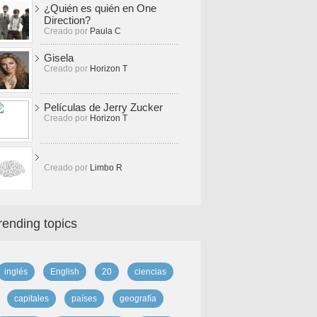
¿Quién es quién en One
Direction?
Creado por
Paula C
Gisela
Creado por
Horizon T
Películas de Jerry Zucker
Creado por
Horizon T
Creado por
Limbo R
rending topics
inglés
English
20
ciencias
capitales
países
geografía