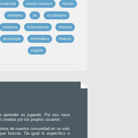
anatomía
cuerpo humano
mundo
animales
de
vocabulario
palabras
ordenadores
idiomas
tecnología
informática
historia
english
e aprender es jugando. Por eso nace
l creados por los propios usuarios.
entos de nuestra comunidad en un solo
que buscas. Da igual lo específico o