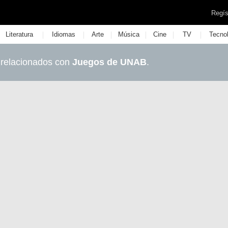
Regís
|
|
|
|
|
|
Literatura
Idiomas
Arte
Música
Cine
TV
Tecno
 relacionados con
Juegos de UNAB
.