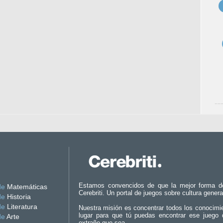
Estamos convencidos de que la mejor forma d
de
Matemáticas
Cerebriti. Un portal de juegos sobre cultura genera
de
Historia
de
Literatura
Nuestra misión es concentrar todos los conocimi
lugar para que tú puedas encontrar ese juego 
de
Arte
extraño que sea.