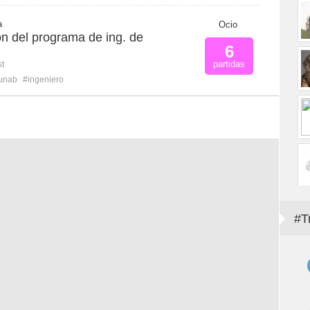
a
Ocio
ón del programa de ing. de
6
partidas
st
unab
#ingeniero
#T