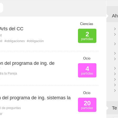
Ah
Ciencias
Arts del CC
2
st
partidas
il
#obligaciones
#obligación
Ocio
ón del programa de ing. de
4
?
partidas
ra la Pareja
b
Ocio
 del programa de ing. sistemas la
20
Te
partidas
l de preguntas
ar