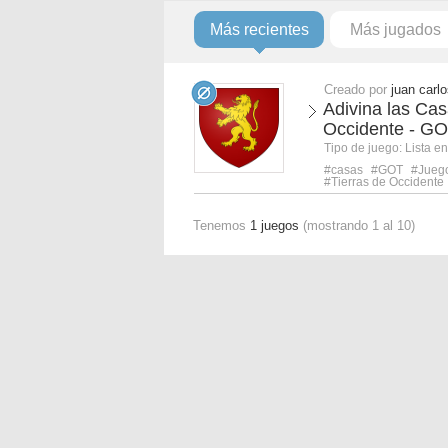
Más recientes
Más jugados
Creado por
juan carlo
Adivina las Cas
Occidente - G
Tipo de juego:
Lista e
#casas
#GOT
#Jueg
#Tierras de Occidente
Tenemos
1 juegos
(mostrando 1 al 10)