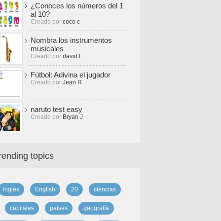
¿Conoces los números del 1
al 10?
Creado por
coco c
Nombra los instrumentos
musicales
Creado por
david t
Fútbol: Adivina el jugador
Creado por
Jean R
naruto test easy
Creado por
Bryan J
rending topics
inglés
English
20
ciencias
capitales
países
geografía