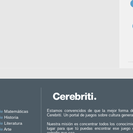
Estamos convencidos de que la mejor forma d
de
Matemáticas
Cerebriti. Un portal de juegos sobre cultura genera
de
Historia
de
Literatura
Nuestra misión es concentrar todos los conocimi
lugar para que tú puedas encontrar ese juego 
de
Arte
extraño que sea.