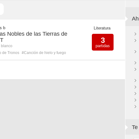
Ah
s b
Literatura
as Nobles de las Tierras de
3
OT
partidas
n blanco
o de Tronos
#Canción de hielo y fuego
Te