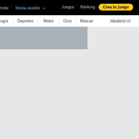
|
Juegos
Ránking
Crea tu juego
|
trate
Inicia sesión
|
|
|
|
logía
Deportes
Motor
Ocio
Marcas