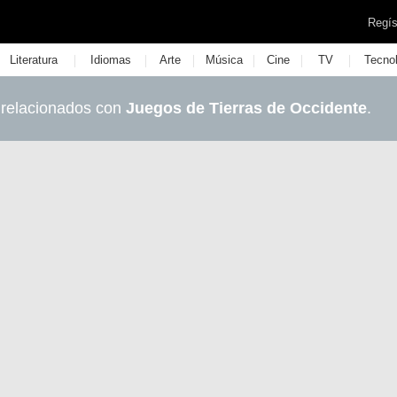
Regís
|
|
|
|
|
|
Literatura
Idiomas
Arte
Música
Cine
TV
Tecno
 relacionados con
Juegos de Tierras de Occidente
.