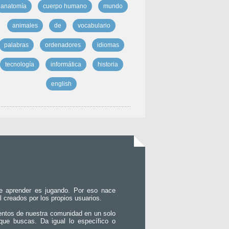
anatomía
cuerpo humano
mundo
animales
de
vocabulario
palabras
ordenadores
idiomas
tecnología
informática
historia
english
e aprender es jugando. Por eso nace
l creados por los propios usuarios.
entos de nuestra comunidad en un solo
que buscas. Da igual lo específico o