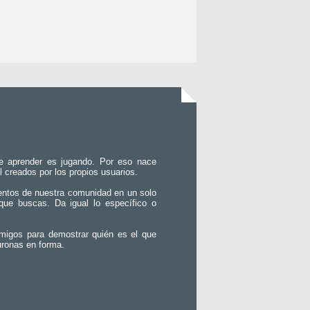
e aprender es jugando. Por eso nace
l creados por los propios usuarios.
entos de nuestra comunidad en un solo
que buscas. Da igual lo específico o
migos para demostrar quién es el que
uronas en forma.