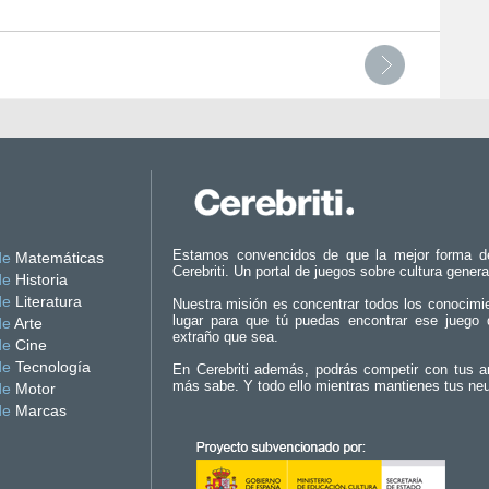
Estamos convencidos de que la mejor forma d
de
Matemáticas
Cerebriti. Un portal de juegos sobre cultura genera
de
Historia
de
Literatura
Nuestra misión es concentrar todos los conocimi
lugar para que tú puedas encontrar ese juego 
de
Arte
extraño que sea.
de
Cine
de
Tecnología
En Cerebriti además, podrás competir con tus a
más sabe. Y todo ello mientras mantienes tus ne
de
Motor
de
Marcas