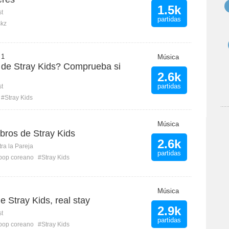
1.5k
st
partidas
skz
 1
Música
de Stray Kids? Comprueba si
2.6k
partidas
st
#Stray Kids
Música
bros de Stray Kids
2.6k
ra la Pareja
partidas
pop coreano
#Stray Kids
Música
 Stray Kids, real stay
2.9k
st
partidas
pop coreano
#Stray Kids