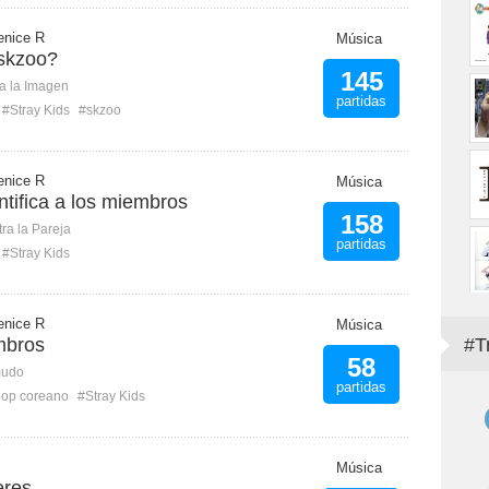
enice R
Música
skzoo?
145
ca la Imagen
partidas
#Stray Kids
#skzoo
enice R
Música
entifica a los miembros
158
ra la Pareja
partidas
#Stray Kids
enice R
Música
mbros
#T
58
mudo
partidas
op coreano
#Stray Kids
Música
eres