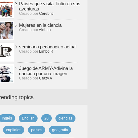
Países que visita Tintín en sus
aventuras
Creado por
Cerebriti
Mujeres en la ciencia
Creado por
Ainhoa
seminario pedagogico actual
Creado por
Limbo R
Juego de ARMY-Adivina la
canción por una imagen
Creado por
Crazy A
rending topics
inglés
English
20
ciencias
capitales
países
geografía