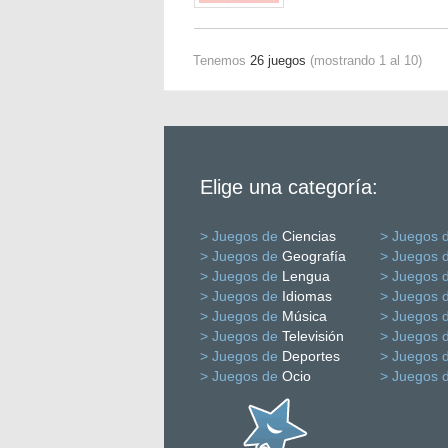
Tenemos
26 juegos
(mostrando 1 al 10)
Elige una categoría:
> Juegos de
Ciencias
> Juegos 
> Juegos de
Geografía
> Juegos 
> Juegos de
Lengua
> Juegos 
> Juegos de
Idiomas
> Juegos 
> Juegos de
Música
> Juegos 
> Juegos de
Televisión
> Juegos 
> Juegos de
Deportes
> Juegos 
> Juegos de
Ocio
> Juegos 