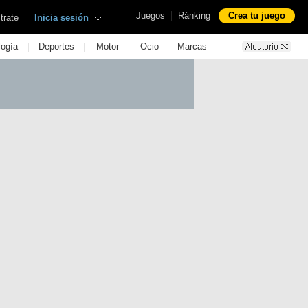
|
Juegos
Ránking
Crea tu juego
|
trate
Inicia sesión
|
|
|
|
logía
Deportes
Motor
Ocio
Marcas