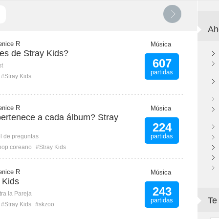
Ah
enice R
Música
es de Stray Kids?
607
st
partidas
#Stray Kids
enice R
Música
ertenece a cada álbum? Stray
224
partidas
l de preguntas
pop coreano
#Stray Kids
enice R
Música
 Kids
243
ra la Pareja
Te
partidas
#Stray Kids
#skzoo