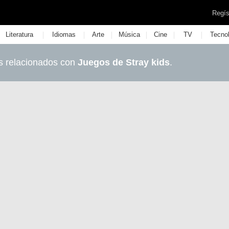
Regís
|
|
|
|
|
|
Literatura
Idiomas
Arte
Música
Cine
TV
Tecno
s relacionados con
Juegos de Stray kids
.