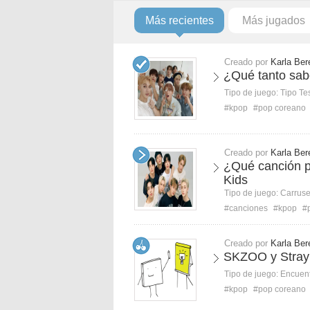
Más recientes
Más jugados
Creado por
Karla Ber
¿Qué tanto sab
Tipo de juego:
Tipo Te
#kpop
#pop coreano
Creado por
Karla Ber
¿Qué canción p
Kids
Tipo de juego:
Carruse
#canciones
#kpop
#
Creado por
Karla Ber
SKZOO y Stray
Tipo de juego:
Encuent
#kpop
#pop coreano