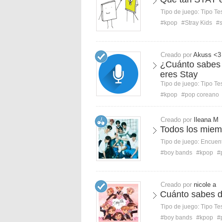
Tipo de juego:
Tipo Te
#kpop
#Stray Kids
#
Creado por
Akuss <3
¿Cuánto sabes 
eres Stay
Tipo de juego:
Tipo Te
#kpop
#pop coreano
Creado por
Ileana M
Todos los miem
Tipo de juego:
Encuent
#boy bands
#kpop
#
Creado por
nicole a
Cuánto sabes de
Tipo de juego:
Tipo Te
#boy bands
#kpop
#