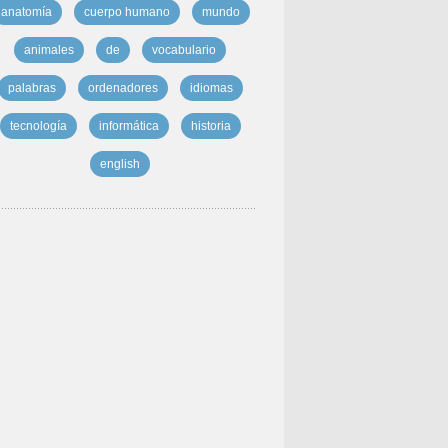
anatomía
cuerpo humano
mundo
animales
de
vocabulario
palabras
ordenadores
idiomas
tecnología
informática
historia
english