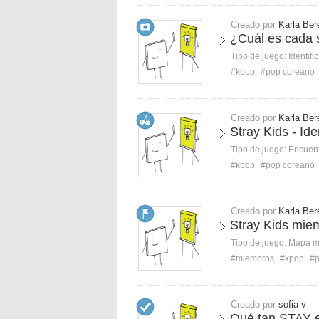
Creado por
Karla Ber
¿Cuál es cada 
Tipo de juego:
Identifi
#kpop
#pop coreano
Creado por
Karla Ber
Stray Kids - Id
Tipo de juego:
Encuent
#kpop
#pop coreano
Creado por
Karla Ber
Stray Kids mie
Tipo de juego:
Mapa 
#miembros
#kpop
#p
Creado por
sofia v
Qué tan STAY 