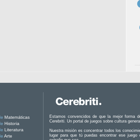
Estamos convencidos de que la mejor forma d
de
Matemáticas
Cerebriti. Un portal de juegos sobre cultura genera
de
Historia
de
Literatura
Nuestra misión es concentrar todos los conocimi
lugar para que tú puedas encontrar ese juego 
de
Arte
extraño que sea.