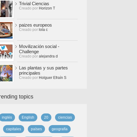
Trivial Ciencias
Creado por
Horizon T
paizes europeos
Creado por
lola c
Movilización social -
Challenge
Creado por
alejandra d
Las plantas y sus partes
principales
Creado por
Holguer Efraín S
rending topics
inglés
English
20
ciencias
capitales
países
geografía