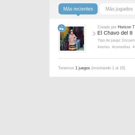
Más recientes
Más jugados
Creado por
Horizon T
El Chavo del 8
Tipo de juego:
Encuent
#series
#comedias
#
Tenemos
1 juegos
(mostrando 1 al 10)