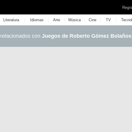
Regís
|
|
|
|
|
|
Literatura
Idiomas
Arte
Música
Cine
TV
Tecno
 relacionados con
Juegos de Roberto Gómez Bolaños