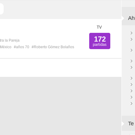
Ah
TV
172
ra la Pareja
partidas
México
#años 70
#Roberto Gómez Bolaños
Te