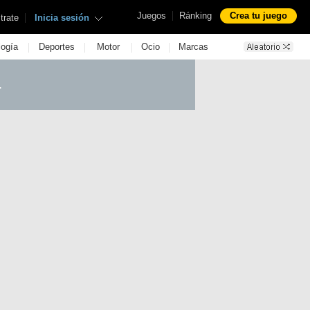
|
Juegos
Ránking
Crea tu juego
|
trate
Inicia sesión
|
|
|
|
logía
Deportes
Motor
Ocio
Marcas
.