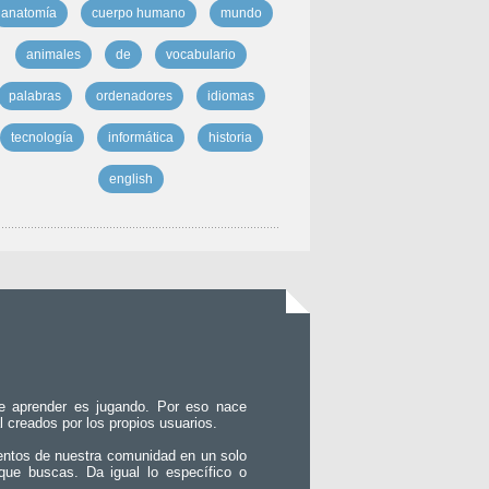
anatomía
cuerpo humano
mundo
animales
de
vocabulario
palabras
ordenadores
idiomas
tecnología
informática
historia
english
e aprender es jugando. Por eso nace
l creados por los propios usuarios.
entos de nuestra comunidad en un solo
que buscas. Da igual lo específico o