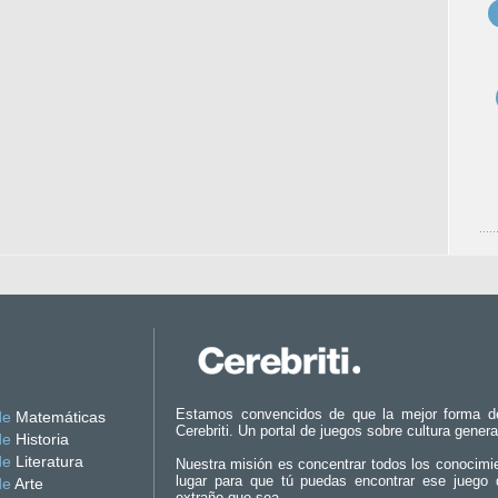
Estamos convencidos de que la mejor forma d
de
Matemáticas
Cerebriti. Un portal de juegos sobre cultura genera
de
Historia
de
Literatura
Nuestra misión es concentrar todos los conocimi
lugar para que tú puedas encontrar ese juego 
de
Arte
extraño que sea.