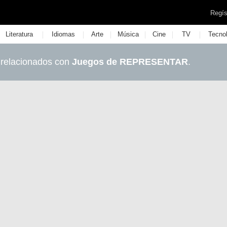
Regís
|
|
|
|
|
|
Literatura
Idiomas
Arte
Música
Cine
TV
Tecno
 relacionados con
Juegos de REPRESENTAR
.