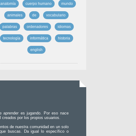
anatomía
cuerpo humano
mundo
animales
de
vocabulario
palabras
ordenadores
idiomas
tecnología
informática
historia
english
e aprender es jugando. Por eso nace
l creados por los propios usuarios.
entos de nuestra comunidad en un solo
que buscas. Da igual lo específico o