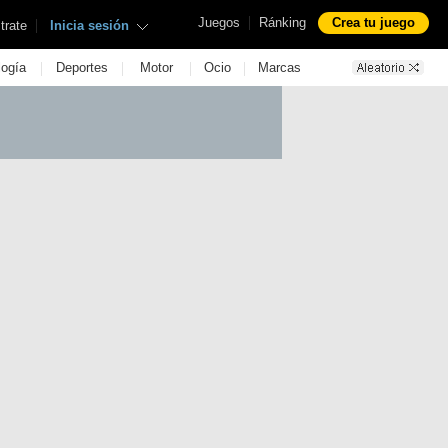
|
Juegos
Ránking
Crea tu juego
|
trate
Inicia sesión
|
|
|
|
logía
Deportes
Motor
Ocio
Marcas