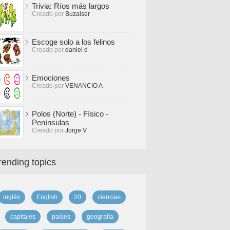
Trivia: Ríos más largos
Creado por
Buzaiser
Escoge solo a los felinos
Creado por
daniel d
Emociones
Creado por
VENANCIO A
Polos (Norte) - Físico -
Penínsulas
Creado por
Jorge V
rending topics
inglés
English
20
ciencias
capitales
países
geografía