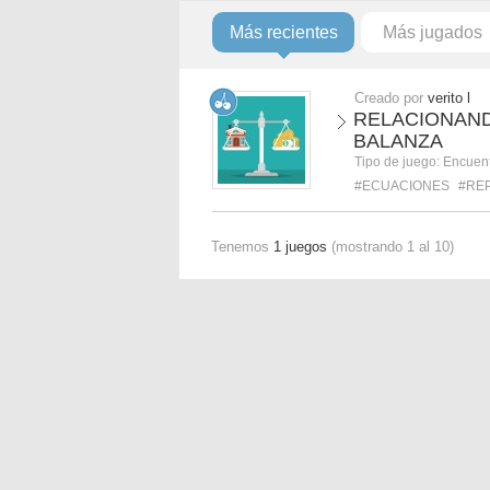
Más recientes
Más jugados
Creado por
verito l
RELACIONAN
BALANZA
Tipo de juego:
Encuent
#ECUACIONES
#RE
Tenemos
1 juegos
(mostrando 1 al 10)