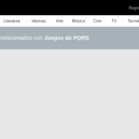
Regís
|
|
|
|
|
|
Literatura
Idiomas
Arte
Música
Cine
TV
Tecno
 relacionados con
Juegos de PQRS
.