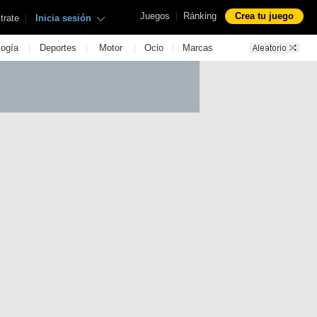
|
Juegos
Ránking
Crea tu juego
|
trate
Inicia sesión
|
|
|
|
logía
Deportes
Motor
Ocio
Marcas