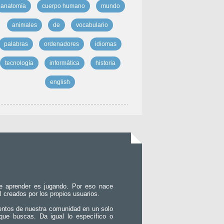
anatomía
cuerpo humano
mundo
animales
de
vocabulario
palabras
ordenadores
idiomas
tecnología
informática
historia
english
e aprender es jugando. Por eso nace
l creados por los propios usuarios.
entos de nuestra comunidad en un solo
que buscas. Da igual lo específico o