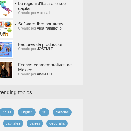
Le regioni d'Italia e le sue
capital
Creado por
victoria l
Software libre por áreas
Creado por
Aida Yamileth o
Factores de producción
Creado por
JOSEMI E
Fechas conmemorativas de
México
Creado por
Andrea H
rending topics
inglés
English
20
ciencias
capitales
países
geografía