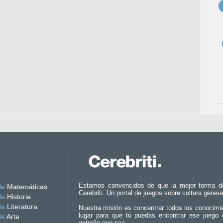
Estamos convencidos de que la mejor forma d
de
Matemáticas
Cerebriti. Un portal de juegos sobre cultura genera
de
Historia
de
Literatura
Nuestra misión es concentrar todos los conocimi
lugar para que tú puedas encontrar ese juego 
de
Arte
extraño que sea.