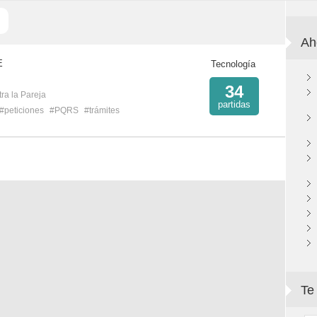
Ah
E
Tecnología
34
ra la Pareja
partidas
#peticiones
#PQRS
#trámites
Te