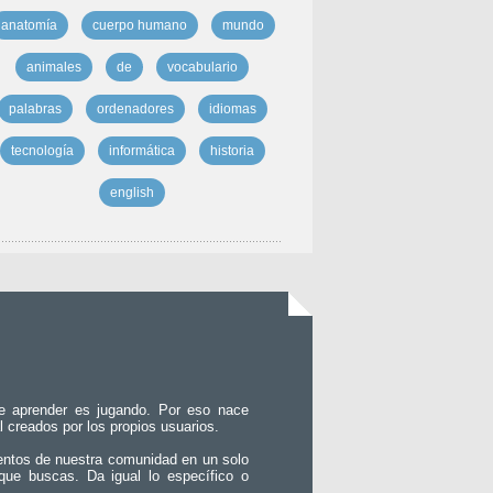
anatomía
cuerpo humano
mundo
animales
de
vocabulario
palabras
ordenadores
idiomas
tecnología
informática
historia
english
e aprender es jugando. Por eso nace
l creados por los propios usuarios.
entos de nuestra comunidad en un solo
que buscas. Da igual lo específico o