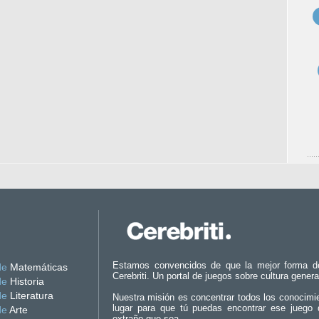
Estamos convencidos de que la mejor forma d
de
Matemáticas
Cerebriti. Un portal de juegos sobre cultura genera
de
Historia
de
Literatura
Nuestra misión es concentrar todos los conocimi
lugar para que tú puedas encontrar ese juego 
de
Arte
extraño que sea.