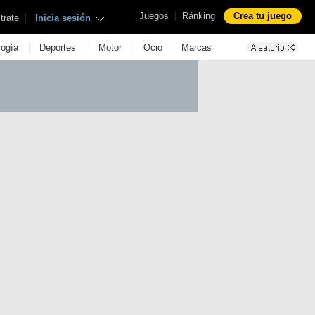
|
Juegos
Ránking
Crea tu juego
|
trate
Inicia sesión
|
|
|
|
logía
Deportes
Motor
Ocio
Marcas