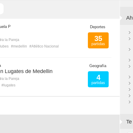
Ah
uela P
Deportes
35
ra la Pareja
partidas
lubes
#medellin
#Atlético Nacional
a
Geografía
 Lugates de Medellin
4
ra la Pareja
partidas
#lugates
Te