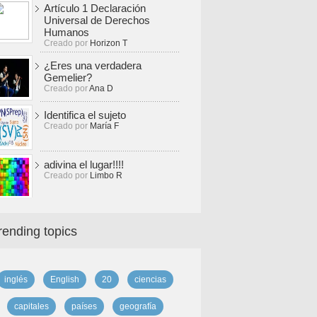
Artículo 1 Declaración
Universal de Derechos
Humanos
Creado por
Horizon T
¿Eres una verdadera
Gemelier?
Creado por
Ana D
Identifica el sujeto
Creado por
María F
adivina el lugar!!!!
Creado por
Limbo R
rending topics
inglés
English
20
ciencias
capitales
países
geografía