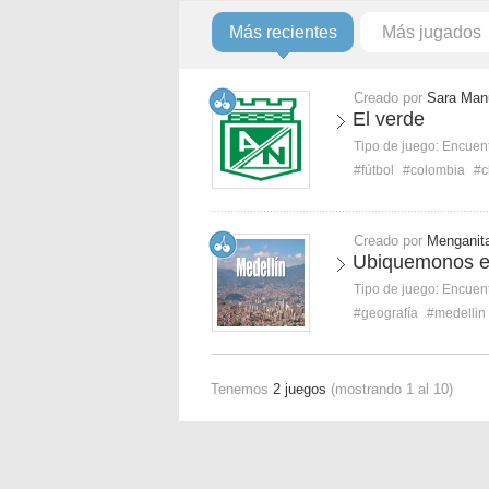
Más recientes
Más jugados
Creado por
Sara Man
El verde
Tipo de juego:
Encuent
#fútbol
#colombia
#c
Creado por
Menganit
Ubiquemonos en
Tipo de juego:
Encuent
#geografía
#medellin
Tenemos
2 juegos
(mostrando 1 al 10)