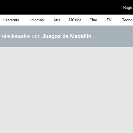
Regís
|
|
|
|
|
|
Literatura
Idiomas
Arte
Música
Cine
TV
Tecno
 relacionados con
Juegos de Medellín
.