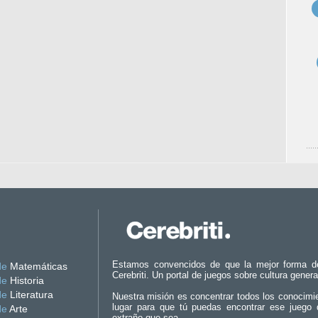
Estamos convencidos de que la mejor forma d
de
Matemáticas
Cerebriti. Un portal de juegos sobre cultura genera
de
Historia
de
Literatura
Nuestra misión es concentrar todos los conocimi
lugar para que tú puedas encontrar ese juego 
de
Arte
extraño que sea.