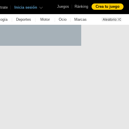
|
Juegos
Ránking
Crea tu juego
|
trate
Inicia sesión
|
|
|
|
logía
Deportes
Motor
Ocio
Marcas