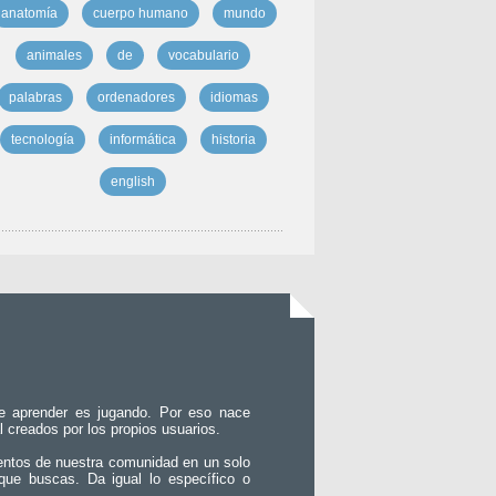
anatomía
cuerpo humano
mundo
animales
de
vocabulario
palabras
ordenadores
idiomas
tecnología
informática
historia
english
e aprender es jugando. Por eso nace
l creados por los propios usuarios.
entos de nuestra comunidad en un solo
que buscas. Da igual lo específico o