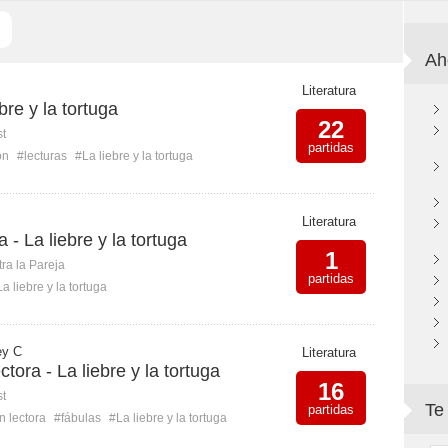
Ah
Literatura
bre y la tortuga
22
st
partidas
ón
#lecturas
#La liebre y la tortuga
Literatura
 - La liebre y la tortuga
1
ra la Pareja
partidas
a liebre y la tortuga
ey C
Literatura
tora - La liebre y la tortuga
16
st
Te
partidas
 lectora
#fábulas
#La liebre y la tortuga