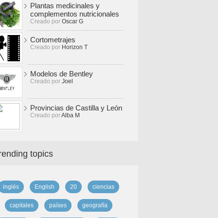
Plantas medicinales y
complementos nutricionales
Creado por
Oscar G
Cortometrajes
Creado por
Horizon T
Modelos de Bentley
Creado por
Joel
Provincias de Castilla y León
Creado por
Alba M
rending topics
inglés
English
20
ciencias
capitales
países
geografía