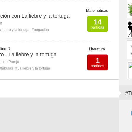
Matemáticas
ión con La liebre y la tortuga
14
st
partidas
 liebre y la tortuga
#negación
lina D
Literatura
 - La liebre y la tortuga
1
ra la Pareja
partidas
#fábulas
#La liebre y la tortuga
#T