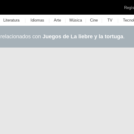
Regís
|
|
|
|
|
|
Literatura
Idiomas
Arte
Música
Cine
TV
Tecno
 relacionados con
Juegos de La liebre y la tortuga
.