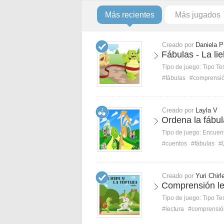
Más recientes
Más jugados
Creado por
Daniela P
Fábulas - La lie
Tipo de juego:
Tipo Te
#fábulas
#comprensi
Creado por
Layla V
Ordena la fábula
Tipo de juego:
Encuent
#cuentos
#fábulas
#L
Creado por
Yuri Chirl
Comprensión lec
Tipo de juego:
Tipo Te
#lectura
#comprensión