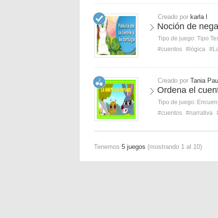
Creado por
karla l
Noción de negac
Tipo de juego:
Tipo Te
#cuentos
#lógica
#La
Creado por
Tania Pau
Ordena el cuento
Tipo de juego:
Encuent
#cuentos
#narrativa
Tenemos
5 juegos
(mostrando 1 al 10)