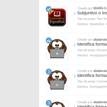
Creado por
MARÍA G
Subjuntivo o In
Tipo de juego:
Tipo Te
#verbos
#gramática
Creado por
afadamal
Identifica forma
Tipo de juego:
Encuent
#verbos
#conjugacio
Creado por
afadamal
Identifica forma
Tipo de juego:
Carruse
#verbos
#conjugacio
Creado por
afadamal
Identifica forma