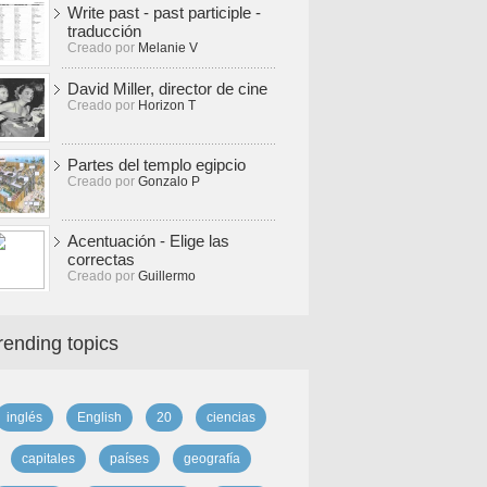
Write past - past participle -
traducción
Creado por
Melanie V
David Miller, director de cine
Creado por
Horizon T
Partes del templo egipcio
Creado por
Gonzalo P
Acentuación - Elige las
correctas
Creado por
Guillermo
rending topics
inglés
English
20
ciencias
capitales
países
geografía