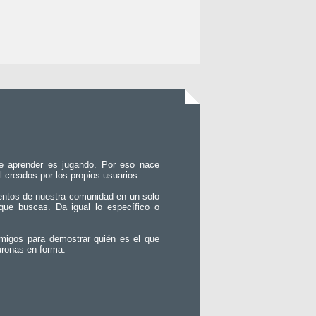
e aprender es jugando. Por eso nace
l creados por los propios usuarios.
entos de nuestra comunidad en un solo
que buscas. Da igual lo específico o
migos para demostrar quién es el que
uronas en forma.