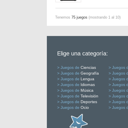
Tenemos
75 juegos
(mostrando 1 al 10)
Elige una categoría:
> Juegos de
Ciencias
> Juegos 
> Juegos de
Geografía
> Juegos 
> Juegos de
Lengua
> Juegos 
> Juegos de
Idiomas
> Juegos 
> Juegos de
Música
> Juegos 
> Juegos de
Televisión
> Juegos 
> Juegos de
Deportes
> Juegos 
> Juegos de
Ocio
> Juegos 