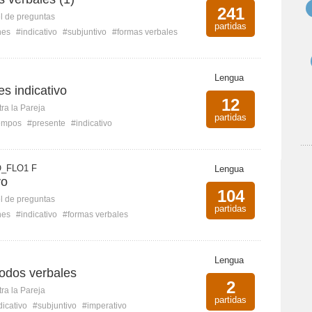
241
l de preguntas
partidas
nes
#indicativo
#subjuntivo
#formas verbales
Lengua
s indicativo
12
ra la Pareja
partidas
empos
#presente
#indicativo
_FLO1 F
Lengua
vo
104
l de preguntas
partidas
nes
#indicativo
#formas verbales
Lengua
modos verbales
2
ra la Pareja
partidas
dicativo
#subjuntivo
#imperativo