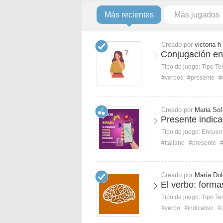
Más recientes
Más jugados
Creado por
victoria h
Conjugación en
Tipo de juego:
Tipo Te
#verbos
#presente
#
Creado por
Maria Sol
Presente indicat
Tipo de juego:
Encuent
#italiano
#presente
#
Creado por
María Do
El verbo: forma
Tipo de juego:
Tipo Te
#verbo
#indicativo
#