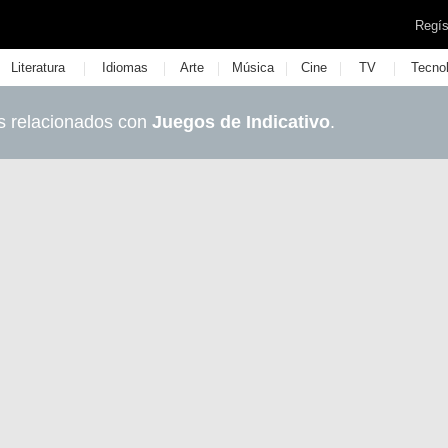
Regís
|
|
|
|
|
|
Literatura
Idiomas
Arte
Música
Cine
TV
Tecno
s relacionados con
Juegos de Indicativo
.