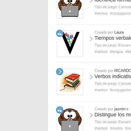
Tipo de juego:
Carruse
#verbos
#conjugacio
Creado por
Laura
Tiempos verbale
Tipo de juego:
Encuent
#verbos
#lengua
#ti
Creado por
RICARDO
Verbos indicati
Tipo de juego:
Carruse
#verbos
#conjugacio
Creado por
jazmin c
Distingue los 
Tipo de juego:
Encuent
#verbos
#modos
#in