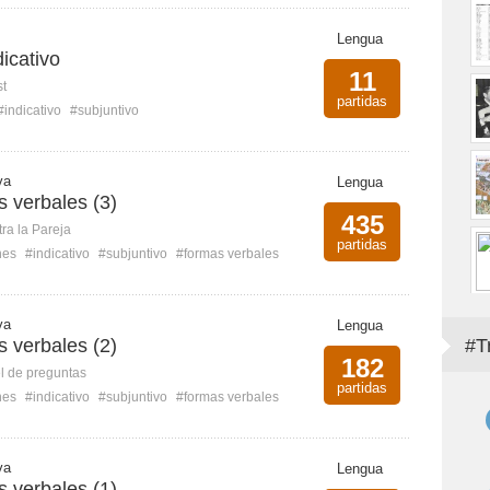
Lengua
dicativo
11
st
partidas
#indicativo
#subjuntivo
va
Lengua
s verbales (3)
435
ra la Pareja
partidas
nes
#indicativo
#subjuntivo
#formas verbales
va
Lengua
s verbales (2)
#T
182
l de preguntas
partidas
nes
#indicativo
#subjuntivo
#formas verbales
va
Lengua
s verbales (1)