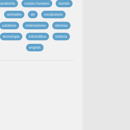
anatomía
cuerpo humano
mundo
animales
de
vocabulario
palabras
ordenadores
idiomas
tecnología
informática
historia
english