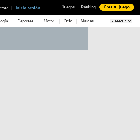
|
Juegos
Ránking
Crea tu juego
|
trate
Inicia sesión
|
|
|
|
logía
Deportes
Motor
Ocio
Marcas