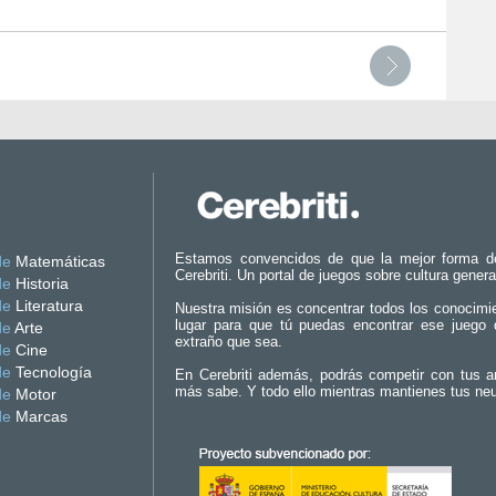
Estamos convencidos de que la mejor forma d
de
Matemáticas
Cerebriti. Un portal de juegos sobre cultura genera
de
Historia
de
Literatura
Nuestra misión es concentrar todos los conocimi
lugar para que tú puedas encontrar ese juego 
de
Arte
extraño que sea.
de
Cine
de
Tecnología
En Cerebriti además, podrás competir con tus a
más sabe. Y todo ello mientras mantienes tus ne
de
Motor
de
Marcas