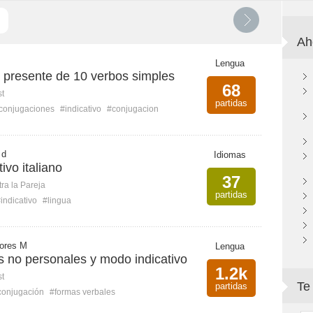
Ah
Lengua
 presente de 10 verbos simples
68
st
partidas
conjugaciones
#indicativo
#conjugacion
 d
Idiomas
ivo italiano
37
ra la Pareja
partidas
indicativo
#lingua
lores M
Lengua
s no personales y modo indicativo
1.2k
st
Te
partidas
conjugación
#formas verbales