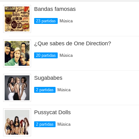
Bandas famosas
23 partidas
Música
¿Que sabes de One Direction?
20 partidas
Música
Sugababes
2 partidas
Música
Pussycat Dolls
2 partidas
Música