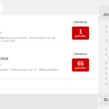
Ah
Literatura
1
st
partidas
literatura en español
#Generación del 36
o José Cela
Literatura
 cesa
65
g
partidas
nández
#Generación del 27
#Maruja Mallo
Te