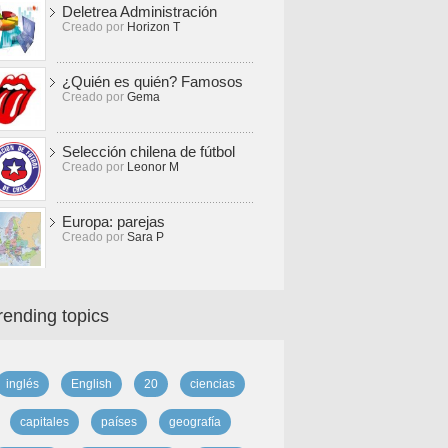
Deletrea Administración
Creado por
Horizon T
¿Quién es quién? Famosos
Creado por
Gema
Selección chilena de fútbol
Creado por
Leonor M
Europa: parejas
Creado por
Sara P
rending topics
inglés
English
20
ciencias
capitales
países
geografía