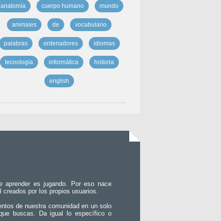
anatomía
cuerpo humano
mundo
animales
de
vocabulario
palabras
ordenadores
idiomas
tecnología
informática
historia
english
e aprender es jugando. Por eso nace
l creados por los propios usuarios.
entos de nuestra comunidad en un solo
que buscas. Da igual lo específico o