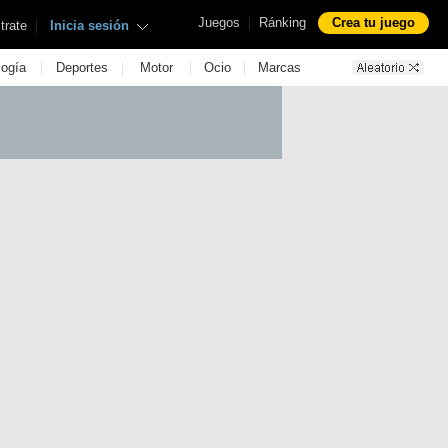
|
Juegos
Ránking
Crea tu juego
|
trate
Inicia sesión
|
|
|
|
logía
Deportes
Motor
Ocio
Marcas