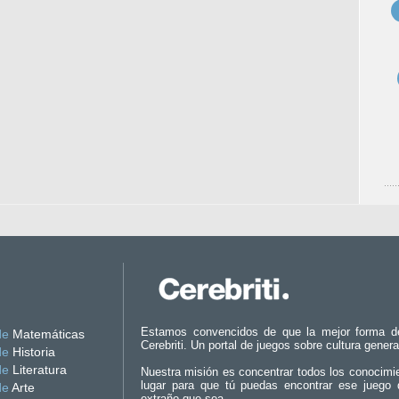
Estamos convencidos de que la mejor forma d
de
Matemáticas
Cerebriti. Un portal de juegos sobre cultura genera
de
Historia
de
Literatura
Nuestra misión es concentrar todos los conocimi
lugar para que tú puedas encontrar ese juego 
de
Arte
extraño que sea.