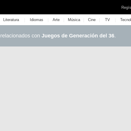
Regís
|
|
|
|
|
|
Literatura
Idiomas
Arte
Música
Cine
TV
Tecno
 relacionados con
Juegos de Generación del 36
.