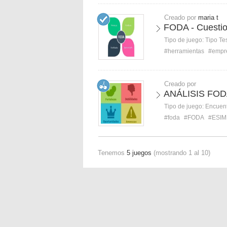
Creado por
maria t
FODA - Cuestio
Tipo de juego:
Tipo Te
#herramientas
#empr
Creado por
ANÁLISIS FO
Tipo de juego:
Encuent
#foda
#FODA
#ESIM
Tenemos
5 juegos
(mostrando 1 al 10)