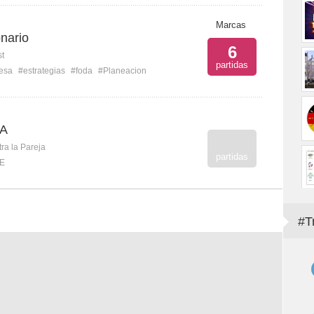
Marcas
nario
6
st
partidas
esa
#estrategias
#foda
#Planeacion
DA
ra la Pareja
partidas
E
#T