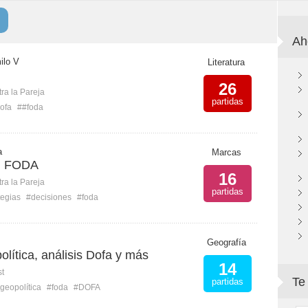
Ah
ilo V
Literatura
26
ra la Pareja
partidas
ofa
##foda
a
Marcas
mi FODA
16
ra la Pareja
partidas
tegias
#decisiones
#foda
Geografía
olítica, análisis Dofa y más
14
st
Te
partidas
geopolítica
#foda
#DOFA