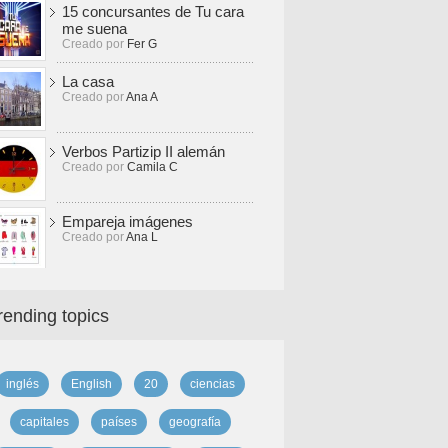
15 concursantes de Tu cara
me suena
Creado por
Fer G
La casa
Creado por
Ana A
Verbos Partizip II alemán
Creado por
Camila C
Empareja imágenes
Creado por
Ana L
rending topics
inglés
English
20
ciencias
capitales
países
geografía