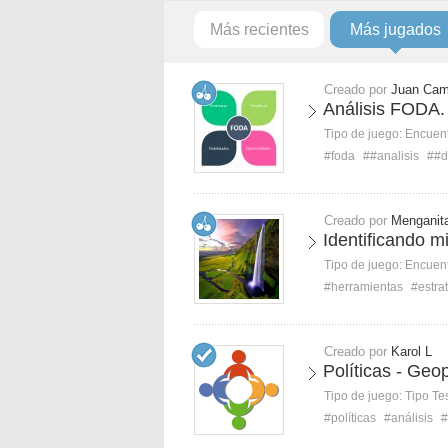
Más recientes
Más jugados
Creado por
Juan Cam
Análisis FODA.
Tipo de juego:
Encuent
#foda
##analisis
##d
Creado por
Menganit
Identificando 
Tipo de juego:
Encuent
#herramientas
#estra
Creado por
Karol L
Políticas - Geop
Tipo de juego:
Tipo Te
#políticas
#análisis
#