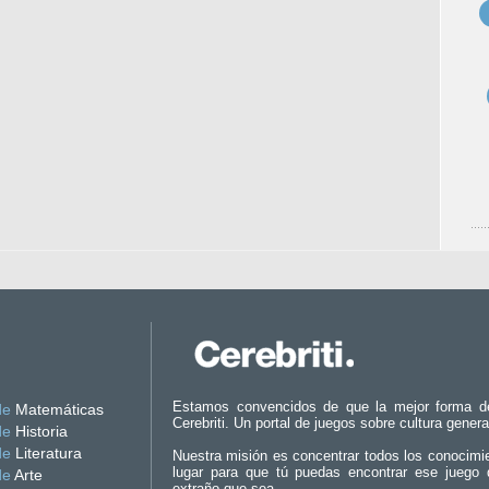
Estamos convencidos de que la mejor forma d
de
Matemáticas
Cerebriti. Un portal de juegos sobre cultura genera
de
Historia
de
Literatura
Nuestra misión es concentrar todos los conocimi
lugar para que tú puedas encontrar ese juego 
de
Arte
extraño que sea.