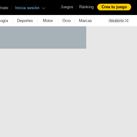
|
Juegos
Ránking
Crea tu juego
|
trate
Inicia sesión
|
|
|
|
logía
Deportes
Motor
Ocio
Marcas