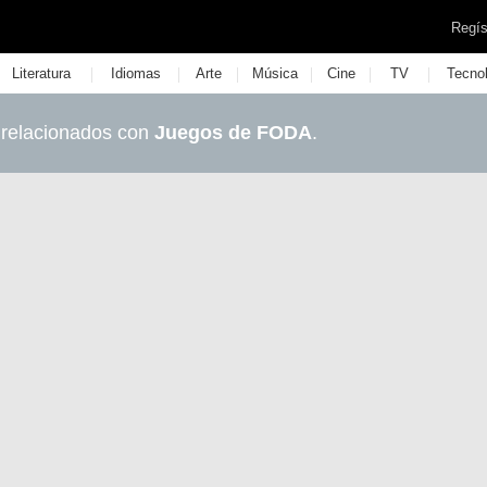
Regís
|
|
|
|
|
|
Literatura
Idiomas
Arte
Música
Cine
TV
Tecno
 relacionados con
Juegos de FODA
.