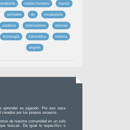
anatomía
cuerpo humano
mundo
animales
de
vocabulario
palabras
ordenadores
idiomas
tecnología
informática
historia
english
e aprender es jugando. Por eso nace
l creados por los propios usuarios.
entos de nuestra comunidad en un solo
que buscas. Da igual lo específico o