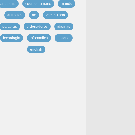
anatomía
cuerpo humano
mundo
animales
de
vocabulario
palabras
ordenadores
idiomas
tecnología
informática
historia
english