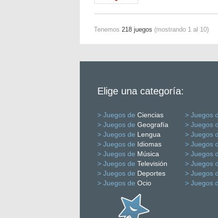
Tenemos
218 juegos
(mostrando 1 al 10)
Elige una categoría:
> Juegos de
Ciencias
> Juegos 
> Juegos de
Geografía
> Juegos 
> Juegos de
Lengua
> Juegos 
> Juegos de
Idiomas
> Juegos 
> Juegos de
Música
> Juegos 
> Juegos de
Televisión
> Juegos 
> Juegos de
Deportes
> Juegos 
> Juegos de
Ocio
> Juegos 