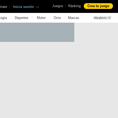
|
Juegos
Ránking
Crea tu juego
|
trate
Inicia sesión
|
|
|
|
logía
Deportes
Motor
Ocio
Marcas