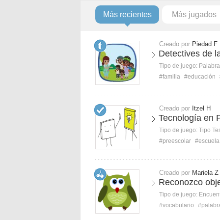
Más recientes
Más jugados
Creado por
Piedad F
Detectives de l
Tipo de juego:
Palabra
#familia
#educación
Creado por
Itzel H
Tecnología en 
Tipo de juego:
Tipo Te
#preescolar
#escuela
Creado por
Mariela Z
Reconozco obje
Tipo de juego:
Encuent
#vocabulario
#palabr