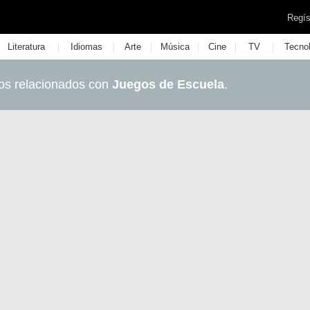
Regís
|
|
|
|
|
|
Literatura
Idiomas
Arte
Música
Cine
TV
Tecno
os relacionados con
Juegos de Escuela
.