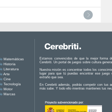
Estamos convencidos de que la mejor forma d
de
Matemáticas
Cerebriti. Un portal de juegos sobre cultura genera
de
Historia
de
Literatura
Nuestra misión es concentrar todos los conocimi
lugar para que tú puedas encontrar ese juego 
de
Arte
extraño que sea.
de
Cine
de
Tecnología
En Cerebriti además, podrás competir con tus a
más sabe. Y todo ello mientras mantienes tus ne
de
Motor
de
Marcas