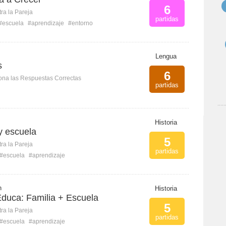
6
ra la Pareja
partidas
#escuela
#aprendizaje
#entorno
Lengua
s
6
ona las Respuestas Correctas
partidas
Historia
 y escuela
5
ra la Pareja
partidas
#escuela
#aprendizaje
h
Historia
duca: Familia + Escuela
5
ra la Pareja
partidas
#escuela
#aprendizaje