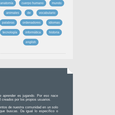
anatomía
cuerpo humano
mundo
animales
de
vocabulario
palabras
ordenadores
idiomas
tecnología
informática
historia
english
e aprender es jugando. Por eso nace
l creados por los propios usuarios.
entos de nuestra comunidad en un solo
que buscas. Da igual lo específico o