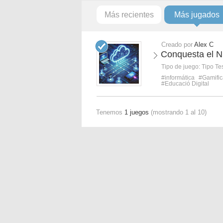
Más recientes
Más jugados
Creado por
Alex C
Conquesta el N
Tipo de juego:
Tipo Te
#informática
#Gamific
#Educació Digital
Tenemos
1 juegos
(mostrando 1 al 10)