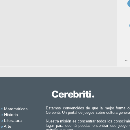
Estamos convencidos de que la mejor forma d
de
Matemáticas
Cerebriti. Un portal de juegos sobre cultura genera
de
Historia
de
Literatura
Nuestra misión es concentrar todos los conocimi
lugar para que tú puedas encontrar ese juego 
de
Arte
extraño que sea.