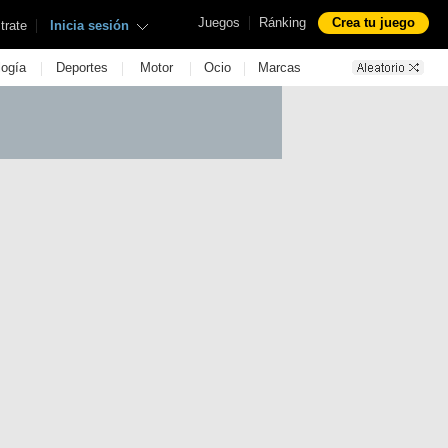
|
Juegos
Ránking
Crea tu juego
|
trate
Inicia sesión
|
|
|
|
logía
Deportes
Motor
Ocio
Marcas