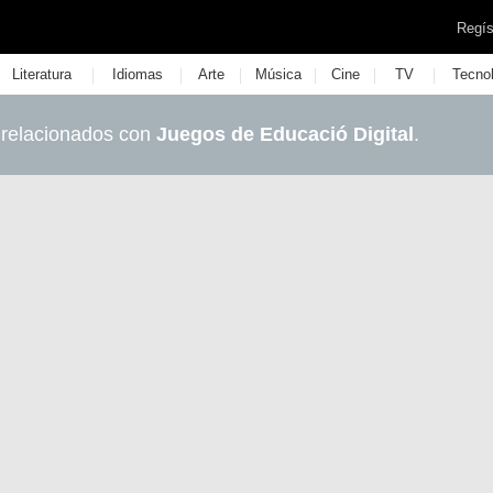
Regís
|
|
|
|
|
|
Literatura
Idiomas
Arte
Música
Cine
TV
Tecno
 relacionados con
Juegos de Educació Digital
.