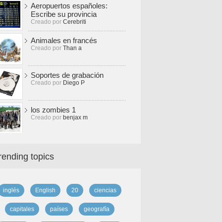
Aeropuertos españoles:
Escribe su provincia
Creado por
Cerebriti
Animales en francés
Creado por
Than a
Soportes de grabación
Creado por
Diego P
los zombies 1
Creado por
benjax m
rending topics
inglés
English
20
ciencias
capitales
países
geografía