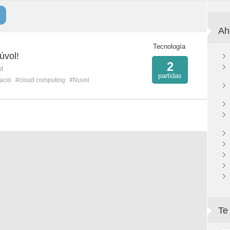
Ah
Tecnología
úvol!
2
st
partidas
ació
#cloud computing
#Nuvol
Te