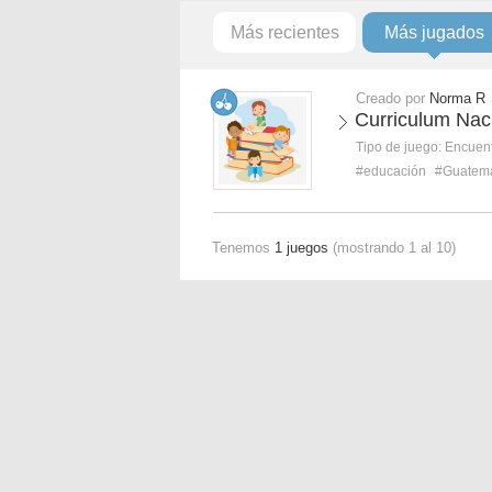
Más recientes
Más jugados
Creado por
Norma R
Curriculum Nac
Tipo de juego:
Encuent
#educación
#Guatem
Tenemos
1 juegos
(mostrando 1 al 10)