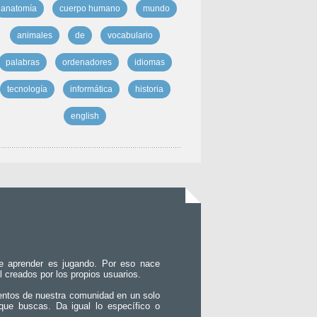
anatomía
cuerpo humano
mundo
animales
de
vocabulario
palabras
ordenadores
idiomas
tecnología
informática
historia
english
e aprender es jugando. Por eso nace
l creados por los propios usuarios.
entos de nuestra comunidad en un solo
que buscas. Da igual lo específico o