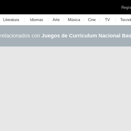
Regís
|
|
|
|
|
|
Literatura
Idiomas
Arte
Música
Cine
TV
Tecno
 relacionados con
Juegos de Curriculum Nacional Ba