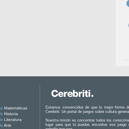
Estamos convencidos de que la mejor forma d
de
Matemáticas
Cerebriti. Un portal de juegos sobre cultura genera
de
Historia
de
Literatura
Nuestra misión es concentrar todos los conocimi
lugar para que tú puedas encontrar ese juego 
de
Arte
extraño que sea.