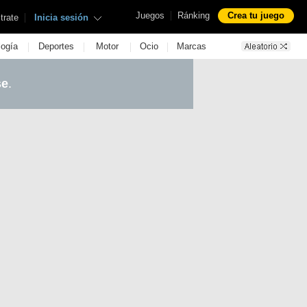
|
Juegos
Ránking
Crea tu juego
|
trate
Inicia sesión
|
|
|
|
logía
Deportes
Motor
Ocio
Marcas
se
.