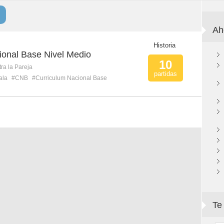
Ah
Historia
ional Base Nivel Medio
10
ra la Pareja
partidas
ala
#CNB
#Curriculum Nacional Base
Te