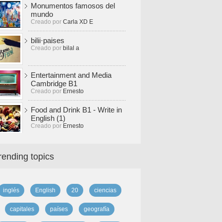
Monumentos famosos del
mundo
Creado por
Carla XD E
bilii·paises
Creado por
bilal a
Entertainment and Media
Cambridge B1
Creado por
Ernesto
Food and Drink B1 - Write in
English (1)
Creado por
Ernesto
rending topics
inglés
English
20
ciencias
capitales
países
geografía