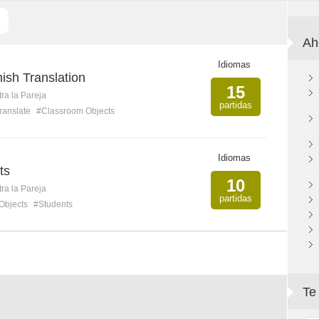
Ah
Idiomas
ish Translation
15
ra la Pareja
partidas
ranslate
#Classroom Objects
Idiomas
ts
10
ra la Pareja
partidas
Objects
#Students
Te