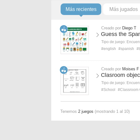
Más recientes
Más jugados
Creado por
Diego T
Guess the Span
Tipo de juego:
Encuent
#english
#spanish
#t
Creado por
Moises F
Clasroom objec
Tipo de juego:
Encuent
#School
#Classroom 
Tenemos
2 juegos
(mostrando 1 al 10)