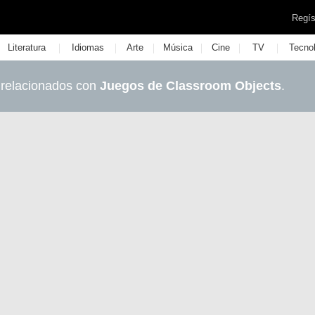
Regís
|
|
|
|
|
|
Literatura
Idiomas
Arte
Música
Cine
TV
Tecno
 relacionados con
Juegos de Classroom Objects
.