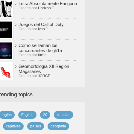
Letra Absolutamente Fangoria
Creado por
Horizon T
Juegos del Call of Duty
Creado por
Ivan J
Como se llaman los
concursantes de gh15
Creado por
luciia
Geomorfología XII Región
Magallanes
Creado por
JORGE
rending topics
inglés
English
20
ciencias
capitales
países
geografía