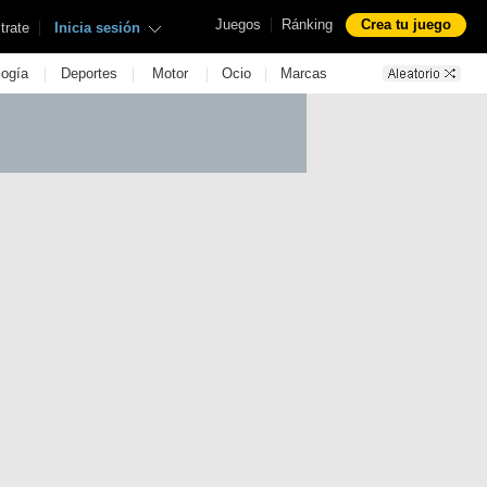
|
Juegos
Ránking
Crea tu juego
|
trate
Inicia sesión
|
|
|
|
logía
Deportes
Motor
Ocio
Marcas