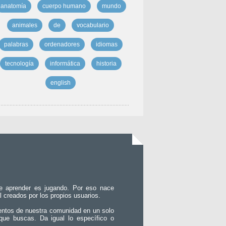
anatomía
cuerpo humano
mundo
animales
de
vocabulario
palabras
ordenadores
idiomas
tecnología
informática
historia
english
e aprender es jugando. Por eso nace
l creados por los propios usuarios.
entos de nuestra comunidad en un solo
que buscas. Da igual lo específico o