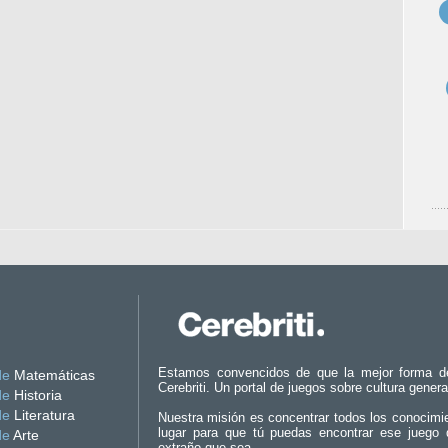
Estamos convencidos de que la mejor forma d
de
Matemáticas
Cerebriti. Un portal de juegos sobre cultura genera
de
Historia
de
Literatura
Nuestra misión es concentrar todos los conocimi
lugar para que tú puedas encontrar ese juego 
de
Arte
extraño que sea.