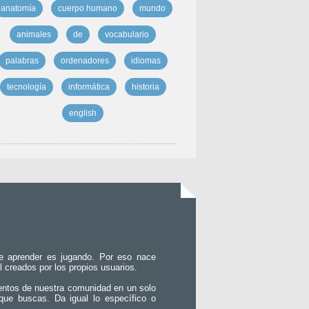
anatomía
cuerpo humano
mundo
animales
de
vocabulario
palabras
ordenadores
idiomas
tecnología
informática
historia
english
e aprender es jugando. Por eso nace
l creados por los propios usuarios.
entos de nuestra comunidad en un solo
que buscas. Da igual lo específico o