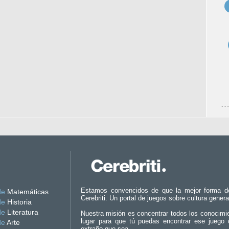
Estamos convencidos de que la mejor forma d
de
Matemáticas
Cerebriti. Un portal de juegos sobre cultura genera
de
Historia
de
Literatura
Nuestra misión es concentrar todos los conocimi
lugar para que tú puedas encontrar ese juego 
de
Arte
extraño que sea.