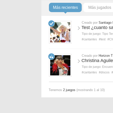
Más recientes
Más jugados
Creado por
Santiago
Test ¿cuanto sa
Tipo de juego:
Tipo Te
#cantantes
#test
#Chr
Creado por
Horizon T
Christina Aguil
Tipo de juego:
Encuent
#cantantes
#discos
#
Tenemos
2 juegos
(mostrando 1 al 10)