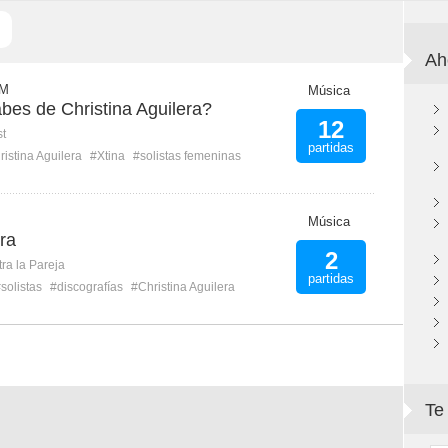
Ah
 M
Música
bes de Christina Aguilera?
12
st
partidas
istina Aguilera
#Xtina
#solistas femeninas
Música
era
2
ra la Pareja
partidas
solistas
#discografías
#Christina Aguilera
Te