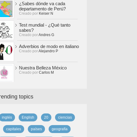
¿Sabes dónde va cada
departamento de Perú?
Creado por
Keiser N
Test mundial - ¿Qué tanto
sabes?
Creado por
Andres G
Adverbios de modo en italiano
Creado por
Alejandro P
Nuestra Belleza México
Creado por
Carlos M
rending topics
inglés
English
20
ciencias
capitales
países
geografía