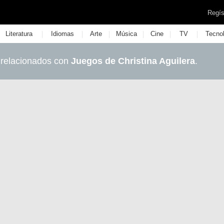
Regís
|
|
|
|
|
|
Literatura
Idiomas
Arte
Música
Cine
TV
Tecno
 relacionados con
Juegos de Christina Aguilera
.