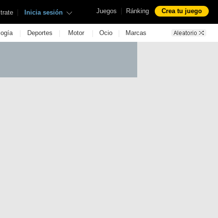
|
Juegos
Ránking
Crea tu juego
|
trate
Inicia sesión
|
|
|
|
logía
Deportes
Motor
Ocio
Marcas