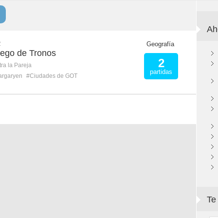
Ah
R
Geografía
ego de Tronos
2
ra la Pareja
partidas
argaryen
#Ciudades de GOT
Te