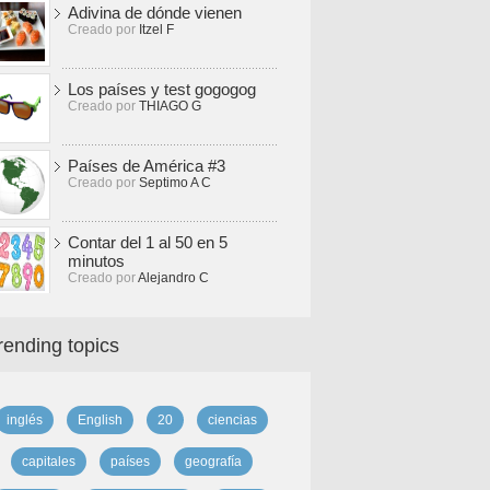
Adivina de dónde vienen
Creado por
Itzel F
Los países y test gogogog
Creado por
THIAGO G
Países de América #3
Creado por
Septimo A C
Contar del 1 al 50 en 5
minutos
Creado por
Alejandro C
rending topics
inglés
English
20
ciencias
capitales
países
geografía