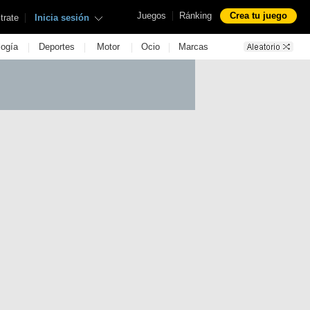
|
Juegos
Ránking
Crea tu juego
|
trate
Inicia sesión
|
|
|
|
logía
Deportes
Motor
Ocio
Marcas