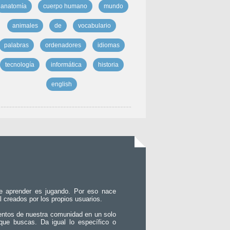
anatomía
cuerpo humano
mundo
animales
de
vocabulario
palabras
ordenadores
idiomas
tecnología
informática
historia
english
e aprender es jugando. Por eso nace
l creados por los propios usuarios.
entos de nuestra comunidad en un solo
que buscas. Da igual lo específico o