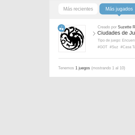
Más recientes
Más jugados
Creado por
Suzette 
Ciudades de Ju
Tipo de juego:
Encuent
#GOT
#Suz
#Casa T
Tenemos
1 juegos
(mostrando 1 al 10)