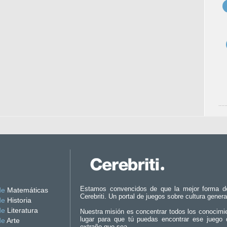
Estamos convencidos de que la mejor forma d
de
Matemáticas
Cerebriti. Un portal de juegos sobre cultura genera
de
Historia
de
Literatura
Nuestra misión es concentrar todos los conocimi
lugar para que tú puedas encontrar ese juego 
de
Arte
extraño que sea.