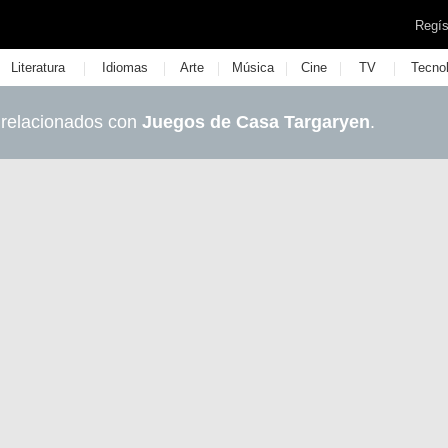
Regís
|
|
|
|
|
|
Literatura
Idiomas
Arte
Música
Cine
TV
Tecno
 relacionados con
Juegos de Casa Targaryen
.