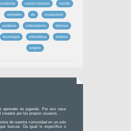
anatomía
cuerpo humano
mundo
animales
de
vocabulario
palabras
ordenadores
idiomas
tecnología
informática
historia
english
e aprender es jugando. Por eso nace
l creados por los propios usuarios.
entos de nuestra comunidad en un solo
que buscas. Da igual lo específico o