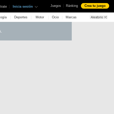
|
Juegos
Ránking
Crea tu juego
|
trate
Inicia sesión
|
|
|
|
logía
Deportes
Motor
Ocio
Marcas
s
.