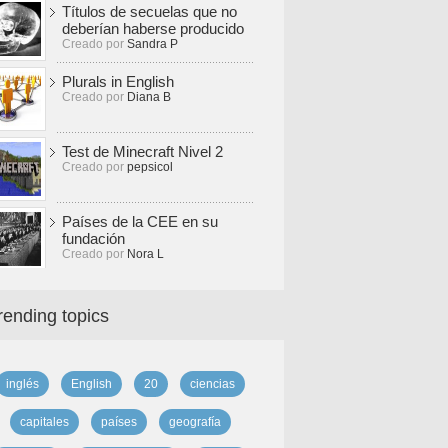
Títulos de secuelas que no
deberían haberse producido
Creado por
Sandra P
Plurals in English
Creado por
Diana B
Test de Minecraft Nivel 2
Creado por
pepsicol
Países de la CEE en su
fundación
Creado por
Nora L
rending topics
inglés
English
20
ciencias
capitales
países
geografía