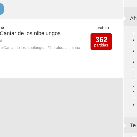
Ah
ena
Literatura
Cantar de los nibelungos
362
st
partidas
#Cantar de los nibelungos
#literatura alemana
Te