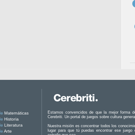
Estamos convencidos de que la mejor forma d
de
Matemáticas
Cerebriti. Un portal de juegos sobre cultura genera
de
Historia
de
Literatura
Nuestra misión es concentrar todos los conocimi
lugar para que tú puedas encontrar ese juego 
de
Arte
extraño que sea.