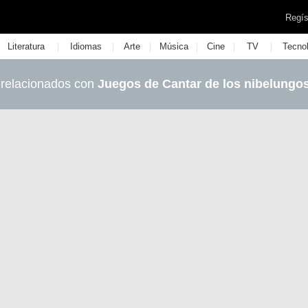
Regís
|
|
|
|
|
|
Literatura
Idiomas
Arte
Música
Cine
TV
Tecno
 relacionados con
Juegos de Cantar de los nibelungo