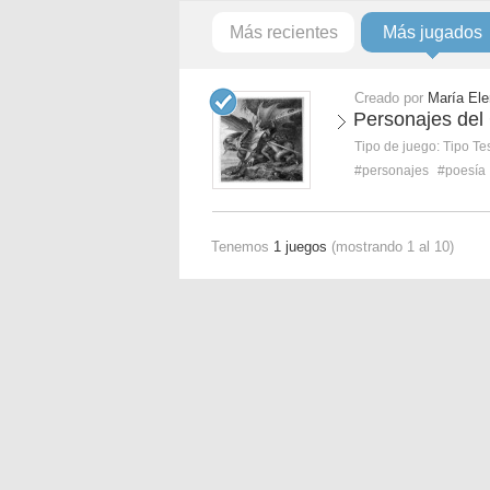
Más recientes
Más jugados
Creado por
María El
Personajes del 
Tipo de juego:
Tipo Te
#personajes
#poesía
Tenemos
1 juegos
(mostrando 1 al 10)