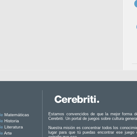
Estamos convencidos de que la mejor forma d
de
Matemáticas
Cerebriti. Un portal de juegos sobre cultura genera
de
Historia
de
Literatura
Nuestra misión es concentrar todos los conocimi
lugar para que tú puedas encontrar ese juego 
de
Arte
extraño que sea.