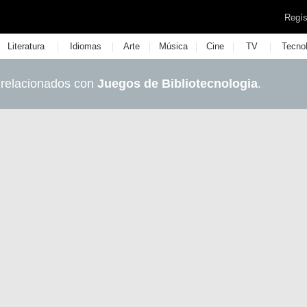
Regís
|
|
|
|
|
|
Literatura
Idiomas
Arte
Música
Cine
TV
Tecno
 relacionados con
Juegos de Bibliotecnologia
.