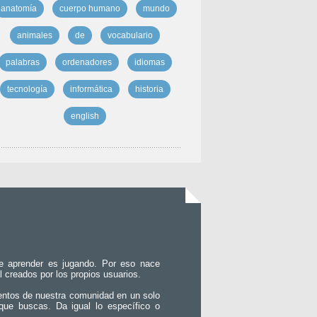
anatomía
cuerpo humano
mundo
animales
de
vocabulario
palabras
ordenadores
idiomas
tecnología
informática
historia
english
e aprender es jugando. Por eso nace
l creados por los propios usuarios.
entos de nuestra comunidad en un solo
que buscas. Da igual lo específico o