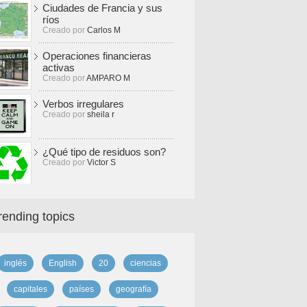
Ciudades de Francia y sus
ríos
Creado por
Carlos M
Operaciones financieras
activas
Creado por
AMPARO M
Verbos irregulares
Creado por
sheila r
¿Qué tipo de residuos son?
Creado por
Victor S
rending topics
inglés
English
20
ciencias
capitales
países
geografía