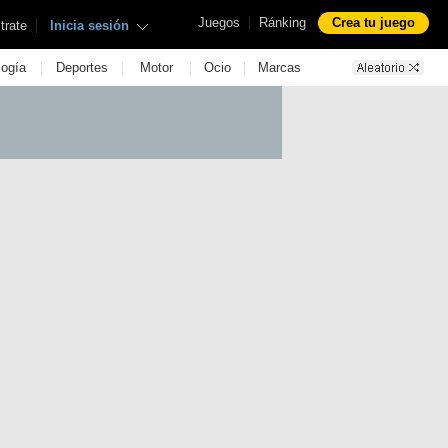
|
Juegos
Ránking
Crea tu juego
|
trate
Inicia sesión
|
|
|
|
logía
Deportes
Motor
Ocio
Marcas