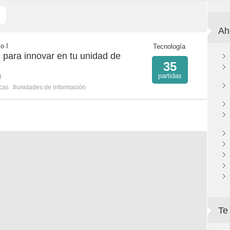
Ah
o I
Tecnología
 para innovar en tu unidad de
35
partidas
g
ecas
#unidades de información
Te