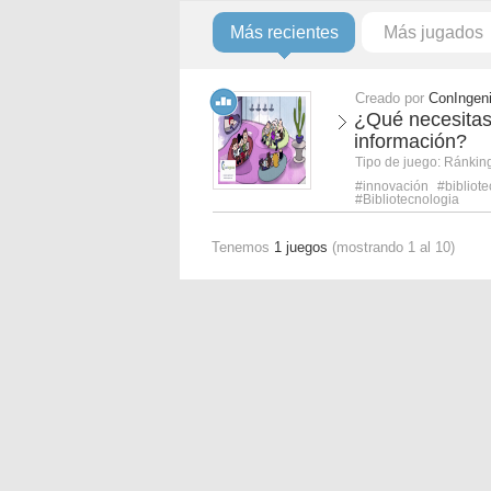
Más recientes
Más jugados
Creado por
ConIngeni
¿Qué necesitas
información?
Tipo de juego:
Ránkin
#innovación
#bibliot
#Bibliotecnologia
Tenemos
1 juegos
(mostrando 1 al 10)