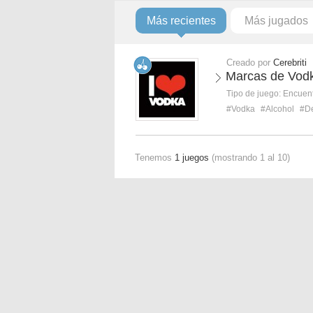
Más recientes
Más jugados
Creado por
Cerebriti
Marcas de Vod
Tipo de juego:
Encuent
#Vodka
#Alcohol
#De
Tenemos
1 juegos
(mostrando 1 al 10)