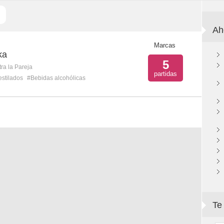
Ah
Marcas
ka
5
ra la Pareja
partidas
stilados
#Bebidas alcohólicas
Te