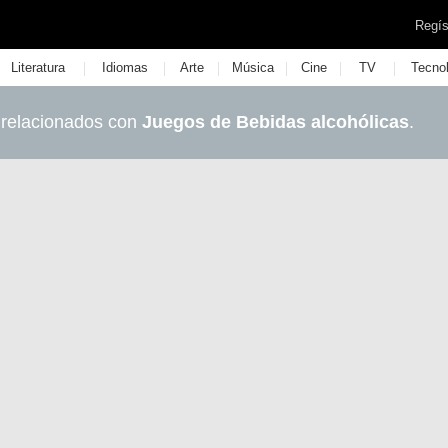
Regís
|
|
|
|
|
|
Literatura
Idiomas
Arte
Música
Cine
TV
Tecno
 relacionados con
Juegos de Bebidas alcohólicas
.