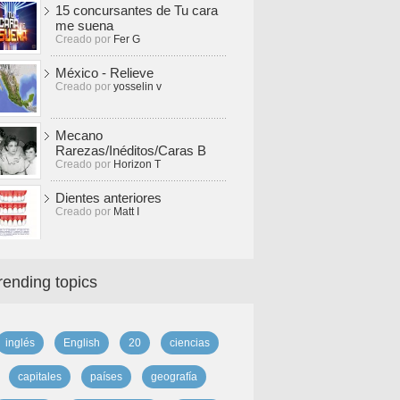
15 concursantes de Tu cara
me suena
Creado por
Fer G
México - Relieve
Creado por
yosselin v
Mecano
Rarezas/Inéditos/Caras B
Creado por
Horizon T
Dientes anteriores
Creado por
Matt I
rending topics
inglés
English
20
ciencias
capitales
países
geografía