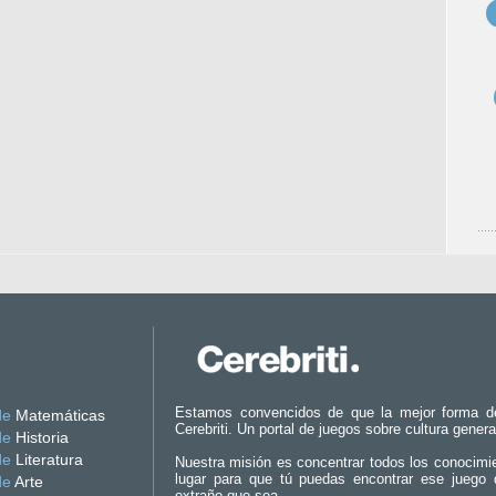
Estamos convencidos de que la mejor forma d
de
Matemáticas
Cerebriti. Un portal de juegos sobre cultura genera
de
Historia
de
Literatura
Nuestra misión es concentrar todos los conocimi
lugar para que tú puedas encontrar ese juego 
de
Arte
extraño que sea.