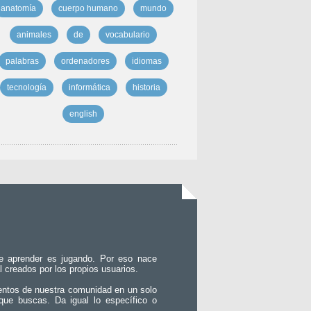
anatomía
cuerpo humano
mundo
animales
de
vocabulario
palabras
ordenadores
idiomas
tecnología
informática
historia
english
e aprender es jugando. Por eso nace
l creados por los propios usuarios.
entos de nuestra comunidad en un solo
que buscas. Da igual lo específico o