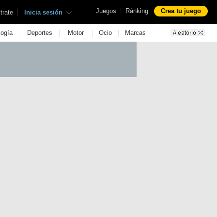
|
Juegos
Ránking
Crea tu juego
|
trate
Inicia sesión
|
|
|
|
logía
Deportes
Motor
Ocio
Marcas